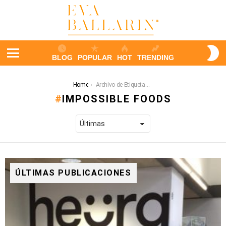
S
BLOG
POPULAR
HOT
TRENDING
S
Menu
You are here:
Home
Archivo de Etiqueta: impossible foods
IMPOSSIBLE FOODS
ÚLTIMAS PUBLICACIONES