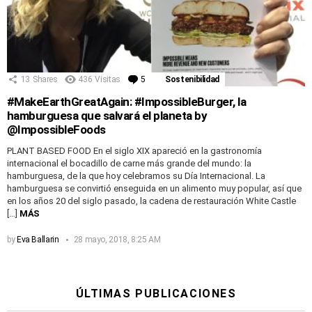
13
Shares
436
Visitas
5
Comentarios
Sostenibilidad
#MakeEarthGreatAgain: #ImpossibleBurger, la
hamburguesa que salvará el planeta by
@ImpossibleFoods
PLANT BASED FOOD En el siglo XIX apareció en la gastronomía
internacional el bocadillo de carne más grande del mundo: la
hamburguesa, de la que hoy celebramos su Día Internacional. La
hamburguesa se convirtió enseguida en un alimento muy popular, así que
en los años 20 del siglo pasado, la cadena de restauración White Castle
[…]
MÁS
by
Eva Ballarin
28 mayo, 2018, 8:25 AM
ÚLTIMAS PUBLICACIONES