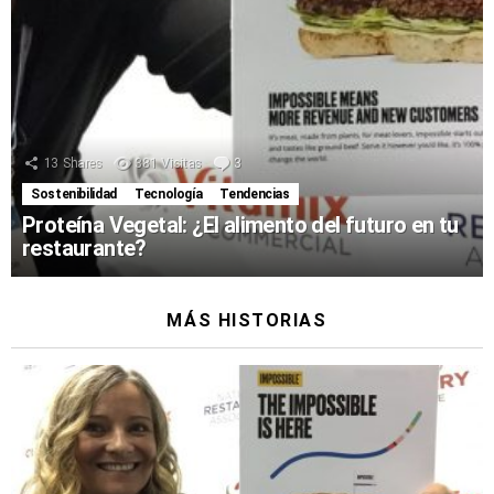
13
Shares
381
Visitas
3
Comentarios
Sostenibilidad
Tecnología
Tendencias
Proteína Vegetal: ¿El alimento del futuro en tu
restaurante?
MÁS HISTORIAS