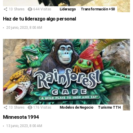
13
Shares
644
Visitas
Liderazgo
Transformación +50
Haz de tu liderazgo algo personal
20 junio, 2023, 8:00 AM
13
Shares
176
Visitas
Modelos de Negocio
Turismo TTH
Minnesota 1994
13 junio, 2023, 8:00 AM