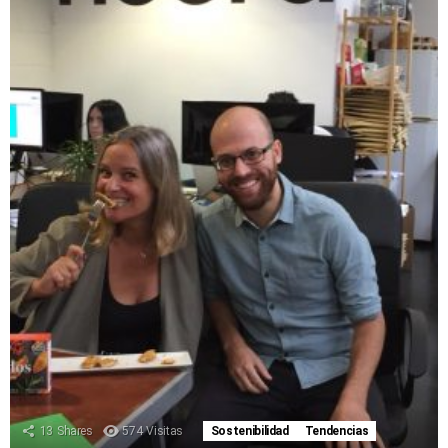
13
Shares
574
Visitas
Sostenibilidad
Tendencias