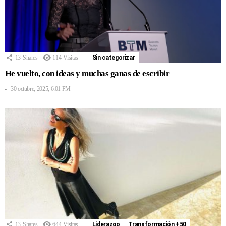
13
Shares
114
Visitas
Sin categorizar
He vuelto, con ideas y muchas ganas de escribir
30 octubre, 2025, 6:01 PM
13
Shares
644
Visitas
Liderazgo
Transformación +50