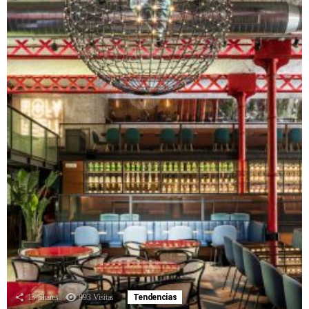
13
Shares
993
Visitas
Tendencias