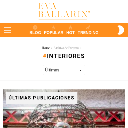
S
BLOG
POPULAR
HOT
TRENDING
S
Menu
You are here:
Home
Archivo de Etiqueta: interiores
INTERIORES
ÚLTIMAS PUBLICACIONES