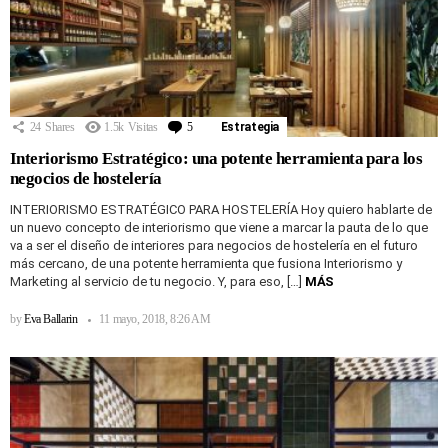
24
Shares
1.5k
Visitas
5
Comentarios
Estrategia
Interiorismo Estratégico: una potente herramienta para los
negocios de hostelería
INTERIORISMO ESTRATÉGICO PARA HOSTELERÍA Hoy quiero hablarte de
un nuevo concepto de interiorismo que viene a marcar la pauta de lo que
va a ser el diseño de interiores para negocios de hostelería en el futuro
más cercano, de una potente herramienta que fusiona Interiorismo y
Marketing al servicio de tu negocio. Y, para eso, […]
MÁS
by
Eva Ballarin
11 mayo, 2018, 8:26 AM