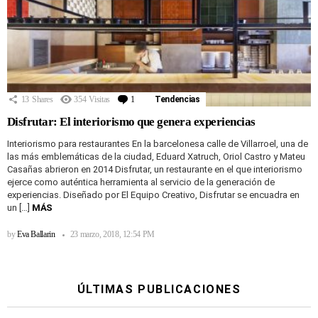
13
Shares
354
Visitas
1
Comentario
Tendencias
Disfrutar: El interiorismo que genera experiencias
Interiorismo para restaurantes En la barcelonesa calle de Villarroel, una de
las más emblemáticas de la ciudad, Eduard Xatruch, Oriol Castro y Mateu
Casañas abrieron en 2014 Disfrutar, un restaurante en el que interiorismo
ejerce como auténtica herramienta al servicio de la generación de
experiencias. Diseñado por El Equipo Creativo, Disfrutar se encuadra en
un […]
MÁS
by
Eva Ballarin
23 marzo, 2018, 12:54 PM
ÚLTIMAS PUBLICACIONES