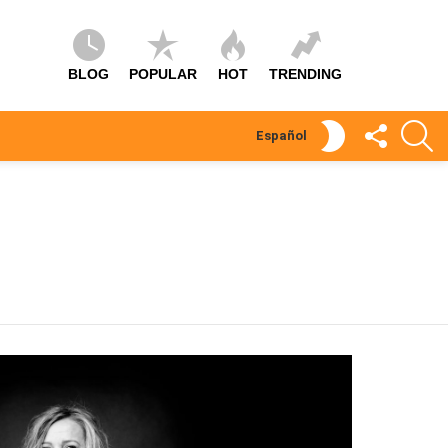
BLOG
POPULAR
HOT
TRENDING
SÍGUEME
S
SWITCH
Español
SKIN