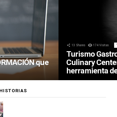
13
Shares
174
Visitas
Turismo Gastr
 FORMACIÓN que
Culinary Cente
herramienta de
HISTORIAS