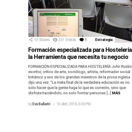
13
Shares
231
Visitas
1
Comentario
Estrategia
Formación especializada para Hostelería
la Herramienta que necesita tu negocio
FORMACIÓN ESPECIALIZADA PARA HOSTELERÍA John Ruskin
escritor, crítico de arte, sociólogo, artista, reformador social
británico y uno de los grandes maestros de la prosa inglesa
dijo una vez: “La meta final de la verdadera educación es no
solo hacer que la gente haga lo que es correcto, sino que
disfrute haciéndolo; no solo formar personas […]
MÁS
by
Eva Ballarin
10 abril, 2018, 6:02 PM