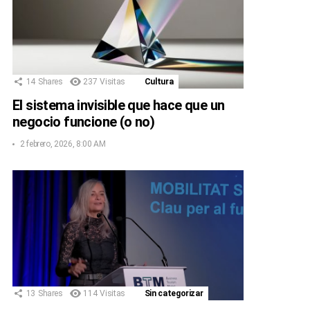
14
Shares
237
Visitas
Cultura
El sistema invisible que hace que un
negocio funcione (o no)
2 febrero, 2026, 8:00 AM
13
Shares
114
Visitas
Sin categorizar