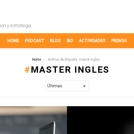
ón y estrategia.
HOME
PODCAST
BLOG
BIO
ACTIVIDADES
PRENSA
Home
Archivo de Etiqueta: master ingles
MASTER INGLES