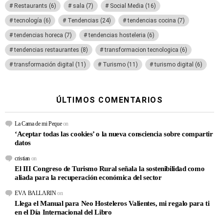
Restaurants
(6)
sala
(7)
Social Media
(16)
tecnología
(6)
Tendencias
(24)
tendencias cocina
(7)
tendencias horeca
(7)
tendencias hosteleria
(6)
tendencias restaurantes
(8)
transformacion tecnologica
(6)
transformación digital
(11)
Turismo
(11)
turismo digital
(6)
ÚLTIMOS COMENTARIOS
La Cama de mi Peque
on
‘Aceptar todas las cookies’ o la nueva consciencia sobre compartir
datos
cristian
on
El III Congreso de Turismo Rural señala la sostenibilidad como
aliada para la recuperación económica del sector
EVΛ BΛLLΛRIN
on
Llega el Manual para Neo Hosteleros Valientes, mi regalo para ti
en el Día Internacional del Libro