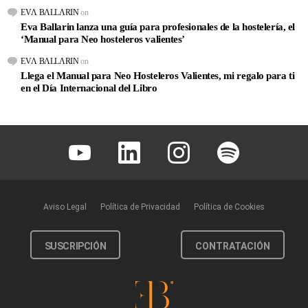
EVΛ BΛLLΛRIN
on
Eva Ballarin lanza una guía para profesionales de la hostelería, el
‘Manual para Neo hosteleros valientes’
EVΛ BΛLLΛRIN
on
Llega el Manual para Neo Hosteleros Valientes, mi regalo para ti
en el Día Internacional del Libro
Youtube
Linkedin
Instagram
Spotify
Aviso Legal
Política de Privacidad
Política de Cookies
SUSCRIPCIÓN
CONTRATACIÓN