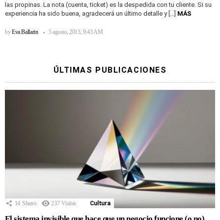
las propinas. La nota (cuenta, ticket) es la despedida con tu cliente. Si su
experiencia ha sido buena, agradecerá un último detalle y […]
MÁS
by
Eva Ballarin
5 agosto, 2013, 9:43 AM
ÚLTIMAS PUBLICACIONES
14
Shares
237
Visitas
Cultura
El sistema invisible que hace que un negocio funcione (o no)