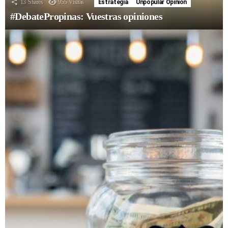
13
Shares
955
Visitas
Estrategia
Unpopular Opinion
#DebatePropinas: Vuestras opiniones