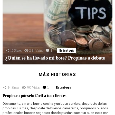
15
Shares
2.1k
Visitas
1
Comentario
Estrategia
¿Quién se ha llevado mi bote? Propinas a debate
MÁS HISTORIAS
14
Shares
705
Visitas
1
Comentario
Estrategia
Propinas: pónselo fácil a tus clientes
Obviamente, sin una buena cocina y un buen servicio, despídete de las
propinas. Es más, despídete de buenos camareros, porque los buenos
profesionales buscan negocios donde puedan sacar un buen extra con