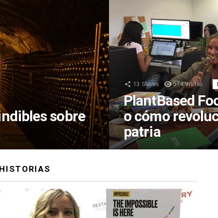
13
Shares
574
Visitas
PlantBased Foo
indibles sobre
o cómo revoluc
patria
HISTORIAS