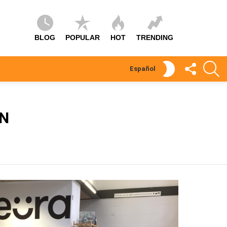
BLOG
POPULAR
HOT
TRENDING
SÍGUEME
S
SWITCH
Español
SKIN
ON