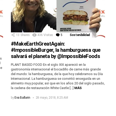
13
Shares
436
Visitas
5
Comentarios
Sostenibilidad
#MakeEarthGreatAgain:
#ImpossibleBurger, la hamburguesa que
salvará el planeta by @ImpossibleFoods
s
l
PLANT BASED FOOD En el siglo XIX apareció en la
he
gastronomía internacional el bocadillo de carne más grande
del mundo: la hamburguesa, de la que hoy celebramos su Día
Internacional. La hamburguesa se convirtió enseguida en un
alimento muy popular, así que en los años 20 del siglo pasado,
la cadena de restauración White Castle […]
MÁS
by
Eva Ballarin
28 mayo, 2018, 8:25 AM