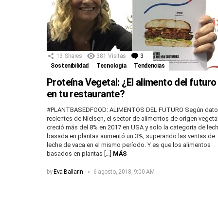
13
Shares
381
Visitas
3
Comentarios
Sostenibilidad
Tecnología
Tendencias
Proteína Vegetal: ¿El alimento del futuro
en tu restaurante?
#PLANTBASEDFOOD: ALIMENTOS DEL FUTURO Según dato
recientes de Nielsen, el sector de alimentos de origen vegeta
creció más del 8% en 2017 en USA y solo la categoría de lec
basada en plantas aumentó un 3%, superando las ventas de
leche de vaca en el mismo período. Y es que los alimentos
basados en plantas […]
MÁS
by
Eva Ballarin
6 agosto, 2018, 9:00 AM