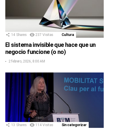
14
Shares
237
Visitas
Cultura
El sistema invisible que hace que un
negocio funcione (o no)
2 febrero, 2026, 8:00 AM
13
Shares
114
Visitas
Sin categorizar