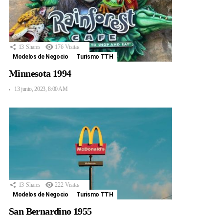
13
Shares
176
Visitas
Modelos de Negocio
Turismo TTH
Minnesota 1994
13 junio, 2023, 8:00 AM
13
Shares
222
Visitas
Modelos de Negocio
Turismo TTH
San Bernardino 1955