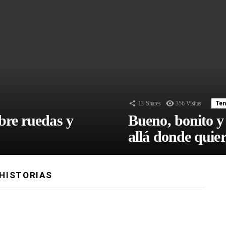
13
Shares
356
Visitas
Ten
bre ruedas y
Bueno, bonito y
allá donde quier
HISTORIAS