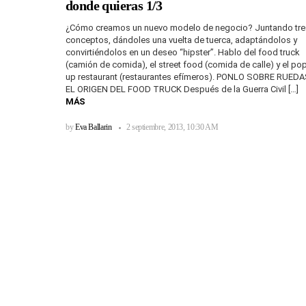
donde quieras 1/3
¿Cómo creamos un nuevo modelo de negocio? Juntando tre
conceptos, dándoles una vuelta de tuerca, adaptándolos y
convirtiéndolos en un deseo “hipster”. Hablo del food truck
(camión de comida), el street food (comida de calle) y el po
up restaurant (restaurantes efímeros). PONLO SOBRE RUEDA
EL ORIGEN DEL FOOD TRUCK Después de la Guerra Civil […]
MÁS
by
Eva Ballarin
2 septiembre, 2013, 10:30 AM