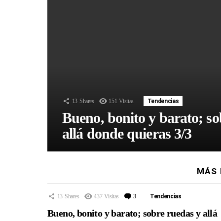
13
Shares
151
Visitas
Tendencias
Bueno, bonito y barato; so
allá donde quieras 3/3
MÁS 
13
Shares
437
Visitas
3
Comentarios
Tendencias
Bueno, bonito y barato; sobre ruedas y allá