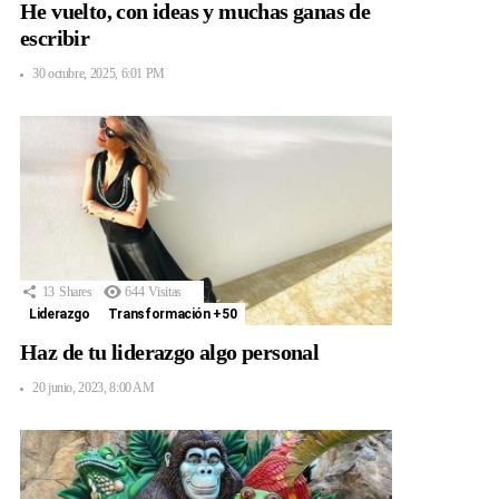
He vuelto, con ideas y muchas ganas de
escribir
30 octubre, 2025, 6:01 PM
13
Shares
644
Visitas
Liderazgo
Transformación +50
Haz de tu liderazgo algo personal
20 junio, 2023, 8:00 AM