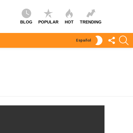
BLOG
POPULAR
HOT
TRENDING
SÍGUEME
S
SWITCH
Español
SKIN