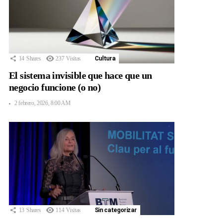
14
Shares
237
Visitas
Cultura
El sistema invisible que hace que un
negocio funcione (o no)
2 febrero, 2026, 8:00 AM
13
Shares
114
Visitas
Sin categorizar