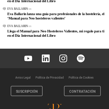
en el Día Internacional del Libro
EVΛ BΛLLΛRIN
on
Eva Ballarin lanza una guía para profesionales de la hostelería, el
‘Manual para Neo hosteleros valientes’
EVΛ BΛLLΛRIN
on
Llega el Manual para Neo Hosteleros Valientes, mi regalo para ti
en el Día Internacional del Libro
Youtube
Linkedin
Instagram
Spotify
Aviso Legal
Política de Privacidad
Política de Cookies
SUSCRIPCIÓN
CONTRATACIÓN