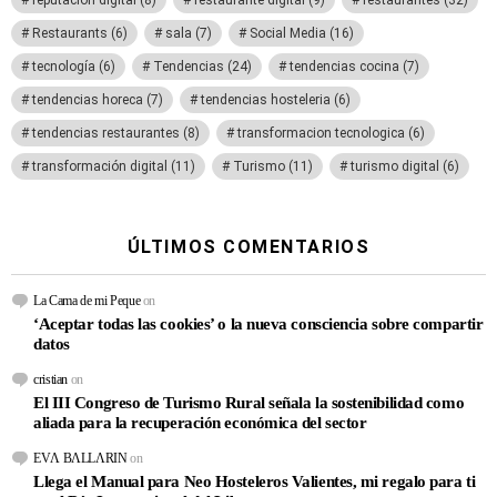
reputación digital
(8)
restaurante digital
(9)
restaurantes
(32)
Restaurants
(6)
sala
(7)
Social Media
(16)
tecnología
(6)
Tendencias
(24)
tendencias cocina
(7)
tendencias horeca
(7)
tendencias hosteleria
(6)
tendencias restaurantes
(8)
transformacion tecnologica
(6)
transformación digital
(11)
Turismo
(11)
turismo digital
(6)
ÚLTIMOS COMENTARIOS
La Cama de mi Peque
on
‘Aceptar todas las cookies’ o la nueva consciencia sobre compartir
datos
cristian
on
El III Congreso de Turismo Rural señala la sostenibilidad como
aliada para la recuperación económica del sector
EVΛ BΛLLΛRIN
on
Llega el Manual para Neo Hosteleros Valientes, mi regalo para ti