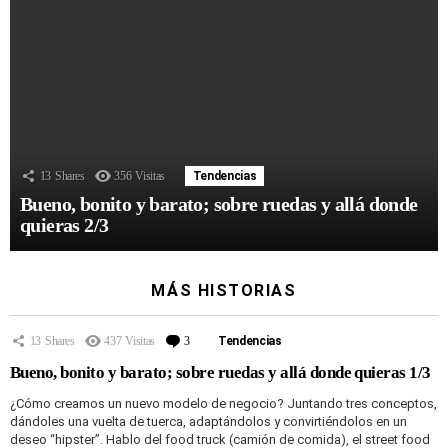
13
Shares
356
Visitas
Tendencias
Bueno, bonito y barato; sobre ruedas y allá donde
quieras 2/3
MÁS HISTORIAS
13
Shares
437
Visitas
3
Comentarios
Tendencias
Bueno, bonito y barato; sobre ruedas y allá donde quieras 1/3
¿Cómo creamos un nuevo modelo de negocio? Juntando tres conceptos,
dándoles una vuelta de tuerca, adaptándolos y convirtiéndolos en un
deseo “hipster”. Hablo del food truck (camión de comida), el street food