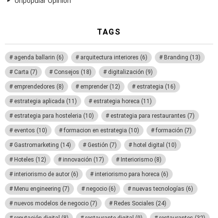
Unpopular Opinion
TAGS
agenda ballarin
(6)
arquitectura interiores
(6)
Branding
(13)
Carta
(7)
Consejos
(18)
digitalización
(9)
emprendedores
(8)
emprender
(12)
estrategia
(16)
estrategia aplicada
(11)
estrategia horeca
(11)
estrategia para hosteleria
(10)
estrategia para restaurantes
(7)
eventos
(10)
formacion en estrategia
(10)
formación
(7)
Gastromarketing
(14)
Gestión
(7)
hotel digital
(10)
Hoteles
(12)
innovación
(17)
Interiorismo
(8)
interiorismo de autor
(6)
interiorismo para horeca
(6)
Menu engineering
(7)
negocio
(6)
nuevas tecnologías
(6)
nuevos modelos de negocio
(7)
Redes Sociales
(24)