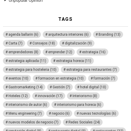
Unpopular Opinion
TAGS
agenda ballarin
(6)
arquitectura interiores
(6)
Branding
(13)
Carta
(7)
Consejos
(18)
digitalización
(9)
emprendedores
(8)
emprender
(12)
estrategia
(16)
estrategia aplicada
(11)
estrategia horeca
(11)
estrategia para hosteleria
(10)
estrategia para restaurantes
(7)
eventos
(10)
formacion en estrategia
(10)
formación
(7)
Gastromarketing
(14)
Gestión
(7)
hotel digital
(10)
Hoteles
(12)
innovación
(17)
Interiorismo
(8)
interiorismo de autor
(6)
interiorismo para horeca
(6)
Menu engineering
(7)
negocio
(6)
nuevas tecnologías
(6)
nuevos modelos de negocio
(7)
Redes Sociales
(24)