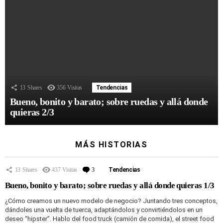
13
Shares
356
Visitas
Tendencias
Bueno, bonito y barato; sobre ruedas y allá donde
quieras 2/3
MÁS HISTORIAS
13
Shares
437
Visitas
3
Comentarios
Tendencias
Bueno, bonito y barato; sobre ruedas y allá donde quieras 1/3
¿Cómo creamos un nuevo modelo de negocio? Juntando tres conceptos,
dándoles una vuelta de tuerca, adaptándolos y convirtiéndolos en un
deseo “hipster”. Hablo del food truck (camión de comida), el street food