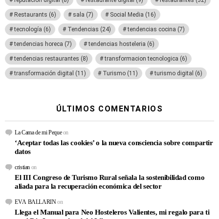
reputación digital
(8)
restaurante digital
(9)
restaurantes
(32)
Restaurants
(6)
sala
(7)
Social Media
(16)
tecnología
(6)
Tendencias
(24)
tendencias cocina
(7)
tendencias horeca
(7)
tendencias hosteleria
(6)
tendencias restaurantes
(8)
transformacion tecnologica
(6)
transformación digital
(11)
Turismo
(11)
turismo digital
(6)
ÚLTIMOS COMENTARIOS
La Cama de mi Peque
on
‘Aceptar todas las cookies’ o la nueva consciencia sobre compartir
datos
cristian
on
El III Congreso de Turismo Rural señala la sostenibilidad como
aliada para la recuperación económica del sector
EVΛ BΛLLΛRIN
on
Llega el Manual para Neo Hosteleros Valientes, mi regalo para ti