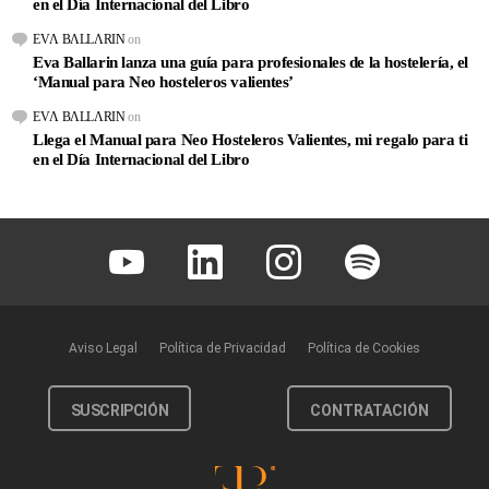
en el Día Internacional del Libro
EVΛ BΛLLΛRIN
on
Eva Ballarin lanza una guía para profesionales de la hostelería, el
‘Manual para Neo hosteleros valientes’
EVΛ BΛLLΛRIN
on
Llega el Manual para Neo Hosteleros Valientes, mi regalo para ti
en el Día Internacional del Libro
Youtube
Linkedin
Instagram
Spotify
Aviso Legal
Política de Privacidad
Política de Cookies
SUSCRIPCIÓN
CONTRATACIÓN