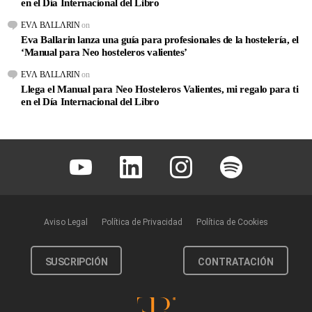
en el Día Internacional del Libro
EVΛ BΛLLΛRIN
on
Eva Ballarin lanza una guía para profesionales de la hostelería, el
‘Manual para Neo hosteleros valientes’
EVΛ BΛLLΛRIN
on
Llega el Manual para Neo Hosteleros Valientes, mi regalo para ti
en el Día Internacional del Libro
Youtube
Linkedin
Instagram
Spotify
Aviso Legal
Política de Privacidad
Política de Cookies
SUSCRIPCIÓN
CONTRATACIÓN