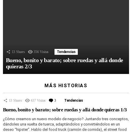
13
Shares
356
Visitas
Tendencias
Bueno, bonito y barato; sobre ruedas y allá donde
quieras 2/3
MÁS HISTORIAS
13
Shares
437
Visitas
3
Comentarios
Tendencias
Bueno, bonito y barato; sobre ruedas y allá donde quieras 1/3
¿Cómo creamos un nuevo modelo de negocio? Juntando tres conceptos,
dándoles una vuelta de tuerca, adaptándolos y convirtiéndolos en un
deseo “hipster”. Hablo del food truck (camión de comida), el street food