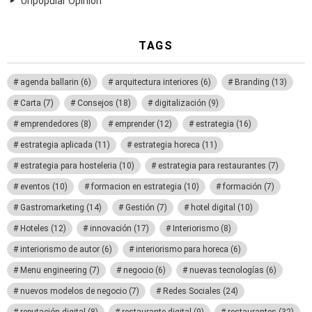
Unpopular Opinion
TAGS
agenda ballarin
(6)
arquitectura interiores
(6)
Branding
(13)
Carta
(7)
Consejos
(18)
digitalización
(9)
emprendedores
(8)
emprender
(12)
estrategia
(16)
estrategia aplicada
(11)
estrategia horeca
(11)
estrategia para hosteleria
(10)
estrategia para restaurantes
(7)
eventos
(10)
formacion en estrategia
(10)
formación
(7)
Gastromarketing
(14)
Gestión
(7)
hotel digital
(10)
Hoteles
(12)
innovación
(17)
Interiorismo
(8)
interiorismo de autor
(6)
interiorismo para horeca
(6)
Menu engineering
(7)
negocio
(6)
nuevas tecnologías
(6)
nuevos modelos de negocio
(7)
Redes Sociales
(24)