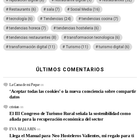
reputación digital
(8)
restaurante digital
(9)
restaurantes
(32)
Restaurants
(6)
sala
(7)
Social Media
(16)
tecnología
(6)
Tendencias
(24)
tendencias cocina
(7)
tendencias horeca
(7)
tendencias hosteleria
(6)
tendencias restaurantes
(8)
transformacion tecnologica
(6)
transformación digital
(11)
Turismo
(11)
turismo digital
(6)
ÚLTIMOS COMENTARIOS
La Cama de mi Peque
on
‘Aceptar todas las cookies’ o la nueva consciencia sobre compartir
datos
cristian
on
El III Congreso de Turismo Rural señala la sostenibilidad como
aliada para la recuperación económica del sector
EVΛ BΛLLΛRIN
on
Llega el Manual para Neo Hosteleros Valientes, mi regalo para ti