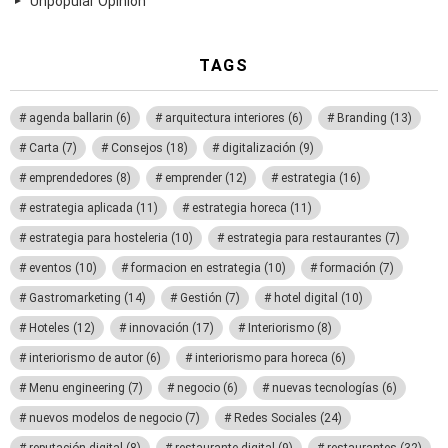
Unpopular Opinion
TAGS
agenda ballarin
(6)
arquitectura interiores
(6)
Branding
(13)
Carta
(7)
Consejos
(18)
digitalización
(9)
emprendedores
(8)
emprender
(12)
estrategia
(16)
estrategia aplicada
(11)
estrategia horeca
(11)
estrategia para hosteleria
(10)
estrategia para restaurantes
(7)
eventos
(10)
formacion en estrategia
(10)
formación
(7)
Gastromarketing
(14)
Gestión
(7)
hotel digital
(10)
Hoteles
(12)
innovación
(17)
Interiorismo
(8)
interiorismo de autor
(6)
interiorismo para horeca
(6)
Menu engineering
(7)
negocio
(6)
nuevas tecnologías
(6)
nuevos modelos de negocio
(7)
Redes Sociales
(24)