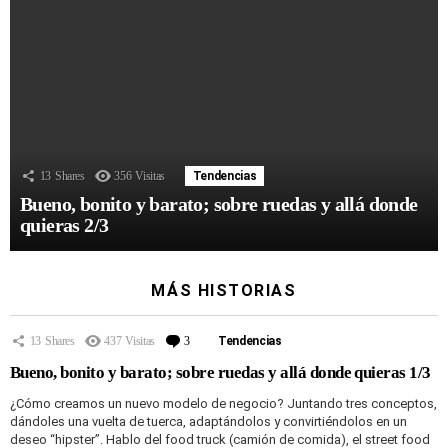
13
Shares
356
Visitas
Tendencias
Bueno, bonito y barato; sobre ruedas y allá donde
quieras 2/3
MÁS HISTORIAS
13
Shares
437
Visitas
3
Comentarios
Tendencias
Bueno, bonito y barato; sobre ruedas y allá donde quieras 1/3
¿Cómo creamos un nuevo modelo de negocio? Juntando tres conceptos,
dándoles una vuelta de tuerca, adaptándolos y convirtiéndolos en un
deseo “hipster”. Hablo del food truck (camión de comida), el street food