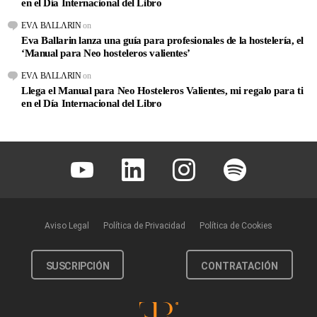
en el Día Internacional del Libro
EVΛ BΛLLΛRIN
on
Eva Ballarin lanza una guía para profesionales de la hostelería, el
‘Manual para Neo hosteleros valientes’
EVΛ BΛLLΛRIN
on
Llega el Manual para Neo Hosteleros Valientes, mi regalo para ti
en el Día Internacional del Libro
Youtube
Linkedin
Instagram
Spotify
Aviso Legal
Política de Privacidad
Política de Cookies
SUSCRIPCIÓN
CONTRATACIÓN