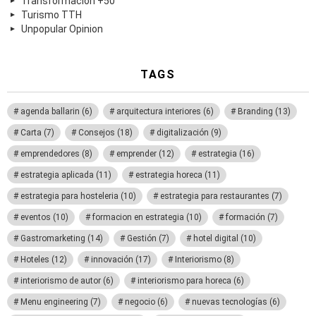
Transformación +50
Turismo TTH
Unpopular Opinion
TAGS
agenda ballarin
(6)
arquitectura interiores
(6)
Branding
(13)
Carta
(7)
Consejos
(18)
digitalización
(9)
emprendedores
(8)
emprender
(12)
estrategia
(16)
estrategia aplicada
(11)
estrategia horeca
(11)
estrategia para hosteleria
(10)
estrategia para restaurantes
(7)
eventos
(10)
formacion en estrategia
(10)
formación
(7)
Gastromarketing
(14)
Gestión
(7)
hotel digital
(10)
Hoteles
(12)
innovación
(17)
Interiorismo
(8)
interiorismo de autor
(6)
interiorismo para horeca
(6)
Menu engineering
(7)
negocio
(6)
nuevas tecnologías
(6)