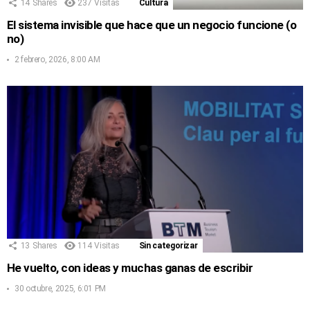
14
Shares
237
Visitas
Cultura
El sistema invisible que hace que un negocio funcione (o
no)
2 febrero, 2026, 8:00 AM
13
Shares
114
Visitas
Sin categorizar
He vuelto, con ideas y muchas ganas de escribir
30 octubre, 2025, 6:01 PM