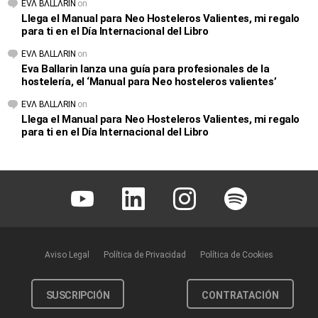
EVΛ BΛLLΛRIN
on
Llega el Manual para Neo Hosteleros Valientes, mi regalo
para ti en el Día Internacional del Libro
EVΛ BΛLLΛRIN
on
Eva Ballarin lanza una guía para profesionales de la
hostelería, el ‘Manual para Neo hosteleros valientes’
EVΛ BΛLLΛRIN
on
Llega el Manual para Neo Hosteleros Valientes, mi regalo
para ti en el Día Internacional del Libro
Youtube
Linkedin
Instagram
Spotify
Aviso Legal
Política de Privacidad
Política de Cookies
SUSCRIPCIÓN
CONTRATACIÓN