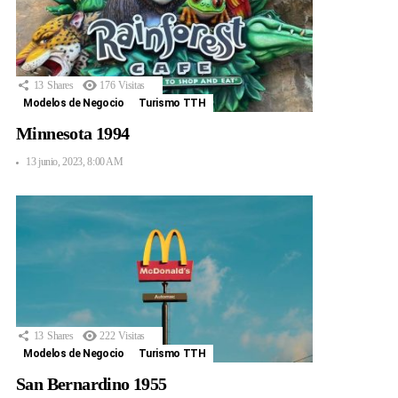
13
Shares
176
Visitas
Modelos de Negocio
Turismo TTH
Minnesota 1994
13 junio, 2023, 8:00 AM
13
Shares
222
Visitas
Modelos de Negocio
Turismo TTH
San Bernardino 1955