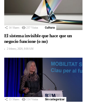
14
Shares
237
Visitas
Cultura
El sistema invisible que hace que un
negocio funcione (o no)
2 febrero, 2026, 8:00 AM
13
Shares
114
Visitas
Sin categorizar