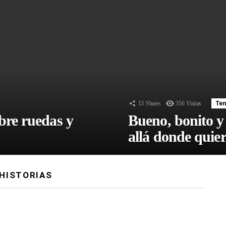
13
Shares
356
Visitas
Ten
bre ruedas y
Bueno, bonito y
allá donde quier
HISTORIAS