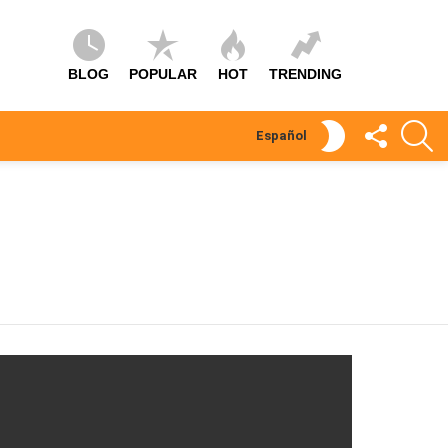
BLOG
POPULAR
HOT
TRENDING
SÍGUEME
S
SWITCH
Español
SKIN