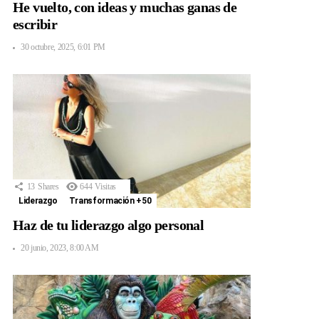
He vuelto, con ideas y muchas ganas de
escribir
30 octubre, 2025, 6:01 PM
13
Shares
644
Visitas
Liderazgo
Transformación +50
Haz de tu liderazgo algo personal
20 junio, 2023, 8:00 AM