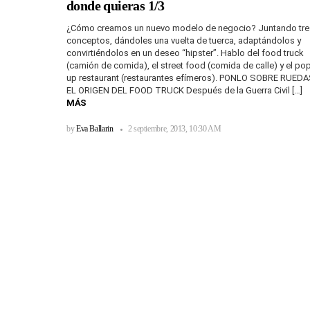
donde quieras 1/3
¿Cómo creamos un nuevo modelo de negocio? Juntando tre
conceptos, dándoles una vuelta de tuerca, adaptándolos y
convirtiéndolos en un deseo “hipster”. Hablo del food truck
(camión de comida), el street food (comida de calle) y el po
up restaurant (restaurantes efímeros). PONLO SOBRE RUEDA
EL ORIGEN DEL FOOD TRUCK Después de la Guerra Civil […]
MÁS
by
Eva Ballarin
2 septiembre, 2013, 10:30 AM