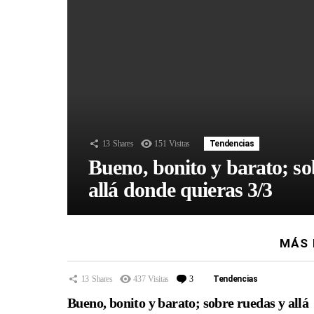
13
Shares
151
Visitas
Tendencias
Bueno, bonito y barato; so
allá donde quieras 3/3
MÁS 
13
Shares
437
Visitas
3
Comentarios
Tendencias
Bueno, bonito y barato; sobre ruedas y allá