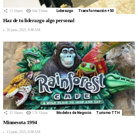
13
Shares
644
Visitas
Liderazgo
Transformación +50
Haz de tu liderazgo algo personal
20 junio, 2023, 8:00 AM
13
Shares
176
Visitas
Modelos de Negocio
Turismo TTH
Minnesota 1994
13 junio, 2023, 8:00 AM