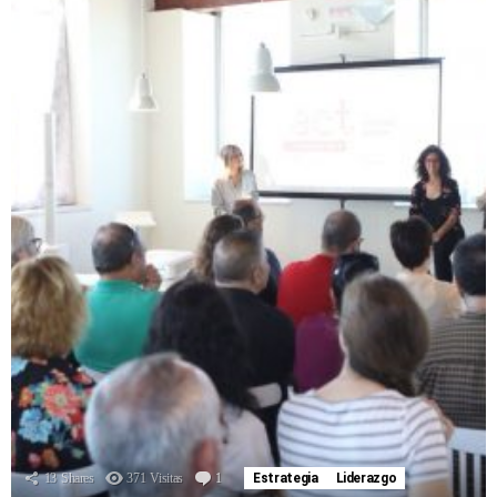
13
Shares
371
Visitas
1
Comentario
Estrategia
Liderazgo