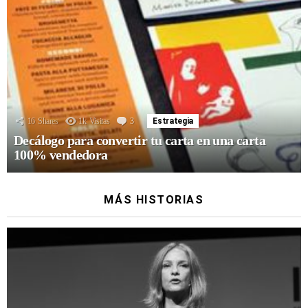
16
Shares
1k
Visitas
3
Comentarios
Estrategia
Decálogo para convertir tu carta en una carta
100% vendedora
MÁS HISTORIAS