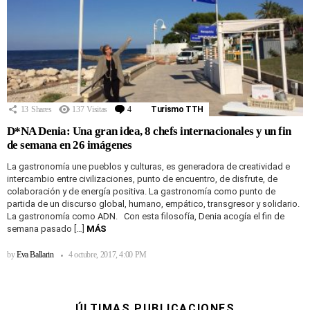
13
Shares
137
Visitas
4
Comentarios
Turismo TTH
D*NA Denia: Una gran idea, 8 chefs internacionales y un fin
de semana en 26 imágenes
La gastronomía une pueblos y culturas, es generadora de creatividad e
intercambio entre civilizaciones, punto de encuentro, de disfrute, de
colaboración y de energía positiva. La gastronomía como punto de
partida de un discurso global, humano, empático, transgresor y solidario.
La gastronomía como ADN. Con esta filosofía, Denia acogía el fin de
semana pasado […]
MÁS
by
Eva Ballarin
4 octubre, 2017, 4:00 PM
ÚLTIMAS PUBLICACIONES