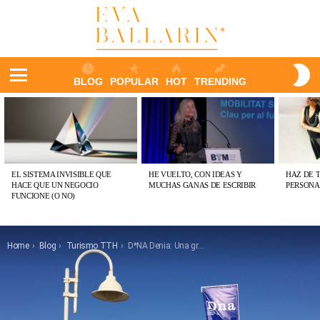
S
BLOG
POPULAR
HOT
TRENDING
S
Menu
ÚLTIMAS
PUBLICACIONES
EL SISTEMA INVISIBLE QUE
HE VUELTO, CON IDEAS Y
HAZ DE 
HACE QUE UN NEGOCIO
MUCHAS GANAS DE ESCRIBIR
PERSONA
FUNCIONE (O NO)
You are here:
Home
Blog
Turismo TTH
D*NA Denia: Una gran idea, 8 chefs internacionales y un fin de semana en 26 imágenes