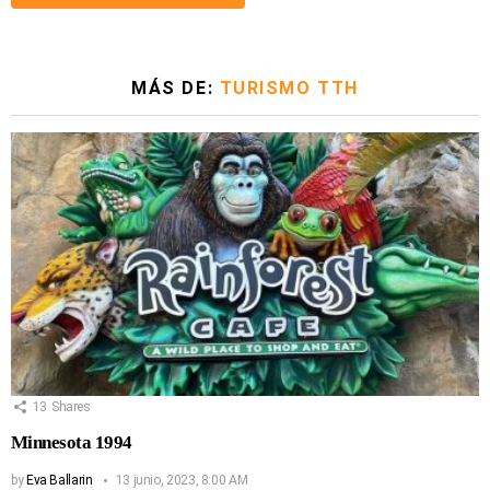
MÁS DE:
TURISMO TTH
13
Shares
Minnesota 1994
by
Eva Ballarin
13 junio, 2023, 8:00 AM