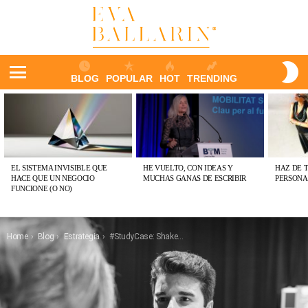
S
BLOG
POPULAR
HOT
TRENDING
S
Menu
ÚLTIMAS
PUBLICACIONES
EL SISTEMA INVISIBLE QUE
HE VUELTO, CON IDEAS Y
HAZ DE 
HACE QUE UN NEGOCIO
MUCHAS GANAS DE ESCRIBIR
PERSONA
FUNCIONE (O NO)
You are here:
Home
Blog
Estrategia
#StudyCase: Shake Shack o cómo revolucionar el universo burger usando Blue Ocean Strategy