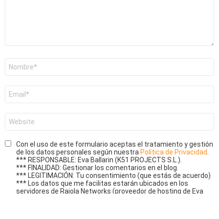
Nombre
*
Correo
electrónico
*
Web
Con el uso de este formulario aceptas el tratamiento y gestión
de los datos personales según nuestra
Política de Privacidad
.
*** RESPONSABLE: Eva Ballarin (K51 PROJECTS S.L.).
*** FINALIDAD: Gestionar los comentarios en el blog.
*** LEGITIMACIÓN: Tu consentimiento (que estás de acuerdo)
*** Los datos que me facilitas estarán ubicados en los
servidores de Raiola Networks (proveedor de hosting de Eva
Ballarin) dentro de la UE. Ver
política de privacidad de Raiola
Networks
.
*** DERECHOS: Por supuesto tienes derecho, entre otros, a