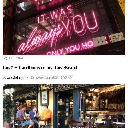
13
Shares
Los 5 + 1 atributos de una LoveBrand
by
Eva Ballarin
25 noviembre, 2021, 8:33 AM