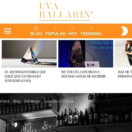
S
BLOG
POPULAR
HOT
TRENDING
S
Menu
ÚLTIMAS
PUBLICACIONES
EL SISTEMA INVISIBLE QUE
HE VUELTO, CON IDEAS Y
HAZ DE 
HACE QUE UN NEGOCIO
MUCHAS GANAS DE ESCRIBIR
PERSONA
FUNCIONE (O NO)
You are here:
Home
Blog
Estrategia
Descubre mi fórmula R+R=E y por qué no es tan fácil como parece