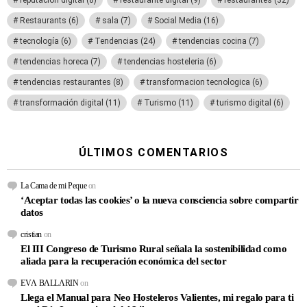
reputación digital
(8)
restaurante digital
(9)
restaurantes
(32)
Restaurants
(6)
sala
(7)
Social Media
(16)
tecnología
(6)
Tendencias
(24)
tendencias cocina
(7)
tendencias horeca
(7)
tendencias hosteleria
(6)
tendencias restaurantes
(8)
transformacion tecnologica
(6)
transformación digital
(11)
Turismo
(11)
turismo digital
(6)
ÚLTIMOS COMENTARIOS
La Cama de mi Peque
on
‘Aceptar todas las cookies’ o la nueva consciencia sobre compartir
datos
cristian
on
El III Congreso de Turismo Rural señala la sostenibilidad como
aliada para la recuperación económica del sector
EVΛ BΛLLΛRIN
on
Llega el Manual para Neo Hosteleros Valientes, mi regalo para ti