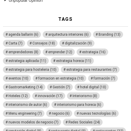
Unpopular Opinion
TAGS
agenda ballarin
(6)
arquitectura interiores
(6)
Branding
(13)
Carta
(7)
Consejos
(18)
digitalización
(9)
emprendedores
(8)
emprender
(12)
estrategia
(16)
estrategia aplicada
(11)
estrategia horeca
(11)
estrategia para hosteleria
(10)
estrategia para restaurantes
(7)
eventos
(10)
formacion en estrategia
(10)
formación
(7)
Gastromarketing
(14)
Gestión
(7)
hotel digital
(10)
Hoteles
(12)
innovación
(17)
Interiorismo
(8)
interiorismo de autor
(6)
interiorismo para horeca
(6)
Menu engineering
(7)
negocio
(6)
nuevas tecnologías
(6)
nuevos modelos de negocio
(7)
Redes Sociales
(24)