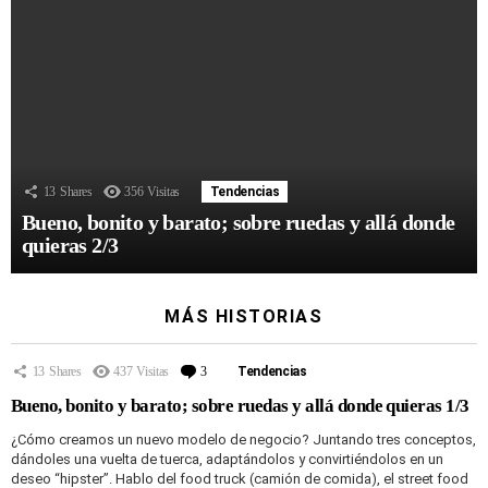
13
Shares
356
Visitas
Tendencias
Bueno, bonito y barato; sobre ruedas y allá donde
quieras 2/3
MÁS HISTORIAS
13
Shares
437
Visitas
3
Comentarios
Tendencias
Bueno, bonito y barato; sobre ruedas y allá donde quieras 1/3
¿Cómo creamos un nuevo modelo de negocio? Juntando tres conceptos,
dándoles una vuelta de tuerca, adaptándolos y convirtiéndolos en un
deseo “hipster”. Hablo del food truck (camión de comida), el street food