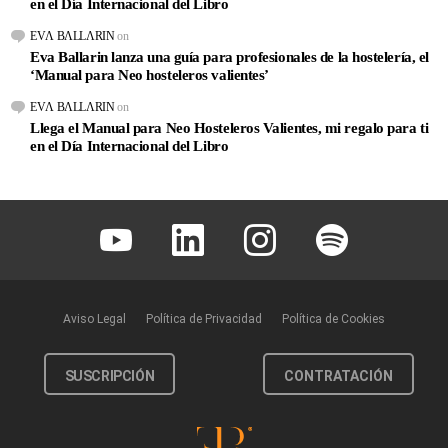
en el Día Internacional del Libro
EVΛ BΛLLΛRIN
on
Eva Ballarin lanza una guía para profesionales de la hostelería, el
‘Manual para Neo hosteleros valientes’
EVΛ BΛLLΛRIN
on
Llega el Manual para Neo Hosteleros Valientes, mi regalo para ti
en el Día Internacional del Libro
Youtube
Linkedin
Instagram
Spotify
Aviso Legal
Política de Privacidad
Política de Cookies
SUSCRIPCIÓN
CONTRATACIÓN