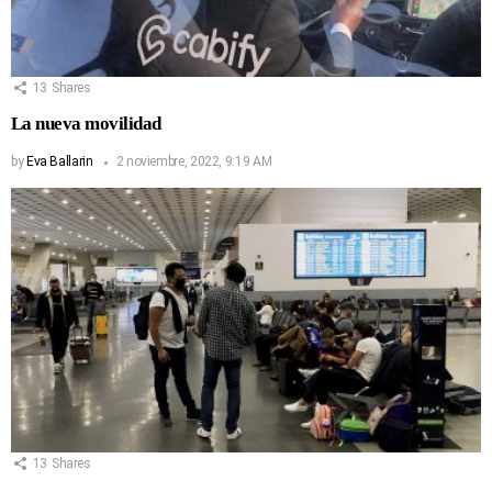
13
Shares
La nueva movilidad
by
Eva Ballarin
2 noviembre, 2022, 9:19 AM
13
Shares