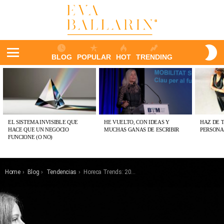
S
BLOG
POPULAR
HOT
TRENDING
S
Menu
ÚLTIMAS
PUBLICACIONES
EL SISTEMA INVISIBLE QUE
HE VUELTO, CON IDEAS Y
HAZ DE 
HACE QUE UN NEGOCIO
MUCHAS GANAS DE ESCRIBIR
PERSONA
FUNCIONE (O NO)
You are here:
Home
Blog
Tendencias
Horeca Trends: 2018 en 18 tendencias clave para el sector