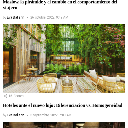
Maslow, la pirámide y el cambio en el comportamiento del
viajero
by
Eva Ballarin
26 octubre, 2022, 9:49 AM
16
Shares
Hoteles ante el nuevo lujo: Diferenciación vs. Homogeneidad
by
Eva Ballarin
5 septiembre, 2022, 7:00 AM