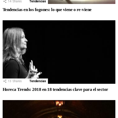
14
Shares
Tendencias
Tendencias en los fogones: lo que viene o re-viene
13
Shares
Tendencias
Horeca Trends: 2018 en 18 tendencias clave para el sector