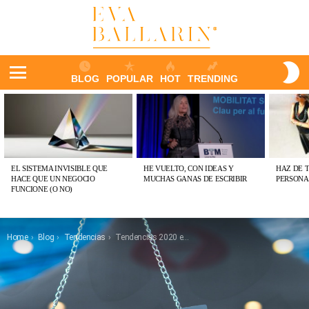
S
BLOG
POPULAR
HOT
TRENDING
S
Menu
ÚLTIMAS
PUBLICACIONES
EL SISTEMA INVISIBLE QUE
HE VUELTO, CON IDEAS Y
HAZ DE 
HACE QUE UN NEGOCIO
MUCHAS GANAS DE ESCRIBIR
PERSONA
FUNCIONE (O NO)
You are here:
Home
Blog
Tendencias
Tendencias 2020 en el Sector de la Restauración