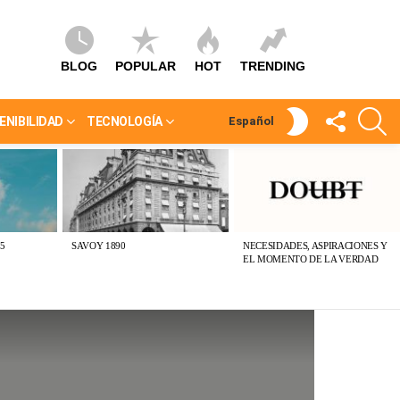
BLOG
POPULAR
HOT
TRENDING
SÍGUEME
S
SWITCH
ENIBILIDAD
TECNOLOGÍA
Español
SKIN
5
SAVOY 1890
NECESIDADES, ASPIRACIONES Y
EL MOMENTO DE LA VERDAD