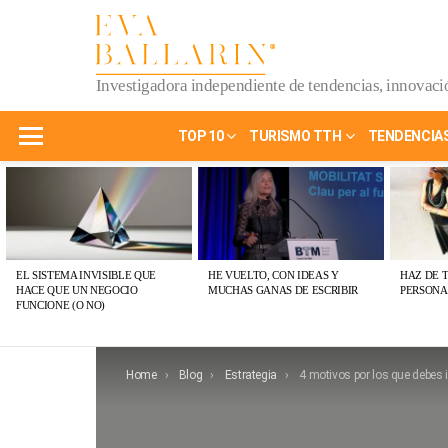
Investigadora independiente de tendencias, innovació
TOP 10
TURISMO TTH
TENDENCIA
Menu
ÚLTIMAS
PUBLICACIONES
EL SISTEMA INVISIBLE QUE
HE VUELTO, CON IDEAS Y
HAZ DE 
HACE QUE UN NEGOCIO
MUCHAS GANAS DE ESCRIBIR
PERSONA
FUNCIONE (O NO)
You are here:
Home
Blog
Estrategia
4 motivos por los que debes invertir en