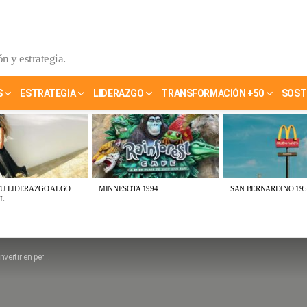
n y estrategia.
S
ESTRATEGIA
LIDERAZGO
TRANSFORMACIÓN +50
SOST
TU LIDERAZGO ALGO
MINNESOTA 1994
SAN BERNARDINO 195
L
 personal branding