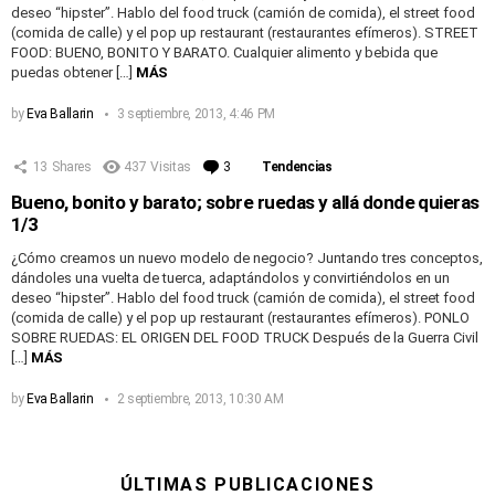
deseo “hipster”. Hablo del food truck (camión de comida), el street food
(comida de calle) y el pop up restaurant (restaurantes efímeros). STREET
FOOD: BUENO, BONITO Y BARATO. Cualquier alimento y bebida que
puedas obtener […]
MÁS
by
Eva Ballarin
3 septiembre, 2013, 4:46 PM
13
Shares
437
Visitas
3
Comentarios
Tendencias
Bueno, bonito y barato; sobre ruedas y allá donde quieras
1/3
¿Cómo creamos un nuevo modelo de negocio? Juntando tres conceptos,
dándoles una vuelta de tuerca, adaptándolos y convirtiéndolos en un
deseo “hipster”. Hablo del food truck (camión de comida), el street food
(comida de calle) y el pop up restaurant (restaurantes efímeros). PONLO
SOBRE RUEDAS: EL ORIGEN DEL FOOD TRUCK Después de la Guerra Civil
[…]
MÁS
by
Eva Ballarin
2 septiembre, 2013, 10:30 AM
ÚLTIMAS PUBLICACIONES