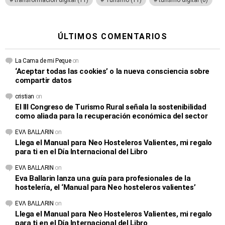
transformación digital
(11)
Turismo
(11)
turismo digital
(6)
ÚLTIMOS COMENTARIOS
La Cama de mi Peque
on
‘Aceptar todas las cookies’ o la nueva consciencia sobre
compartir datos
cristian
on
El III Congreso de Turismo Rural señala la sostenibilidad
como aliada para la recuperación económica del sector
EVΛ BΛLLΛRIN
on
Llega el Manual para Neo Hosteleros Valientes, mi regalo
para ti en el Día Internacional del Libro
EVΛ BΛLLΛRIN
on
Eva Ballarin lanza una guía para profesionales de la
hostelería, el ‘Manual para Neo hosteleros valientes’
EVΛ BΛLLΛRIN
on
Llega el Manual para Neo Hosteleros Valientes, mi regalo
para ti en el Día Internacional del Libro