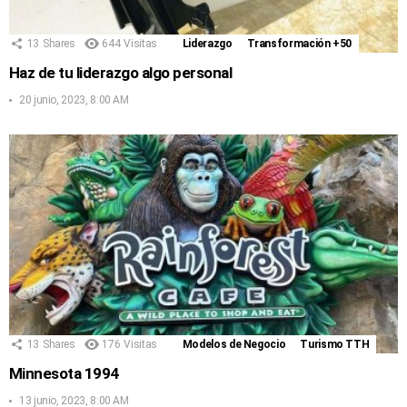
13
Shares
644
Visitas
Liderazgo
Transformación +50
Haz de tu liderazgo algo personal
20 junio, 2023, 8:00 AM
13
Shares
176
Visitas
Modelos de Negocio
Turismo TTH
Minnesota 1994
13 junio, 2023, 8:00 AM