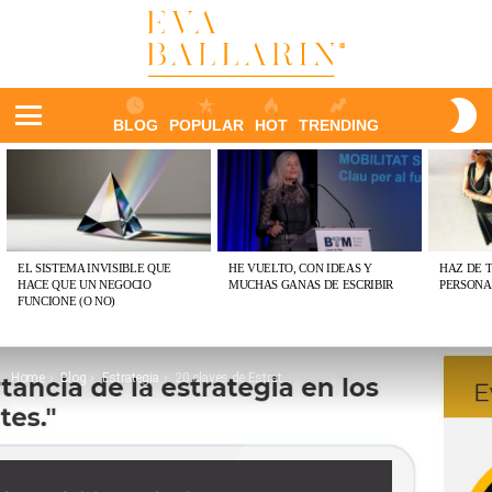
S
BLOG
POPULAR
HOT
TRENDING
S
Menu
ÚLTIMAS
PUBLICACIONES
EL SISTEMA INVISIBLE QUE
HE VUELTO, CON IDEAS Y
HAZ DE 
HACE QUE UN NEGOCIO
MUCHAS GANAS DE ESCRIBIR
PERSONA
FUNCIONE (O NO)
You are here:
Home
Blog
Estrategia
20 claves de Estrategia para tener un restaurante feliz