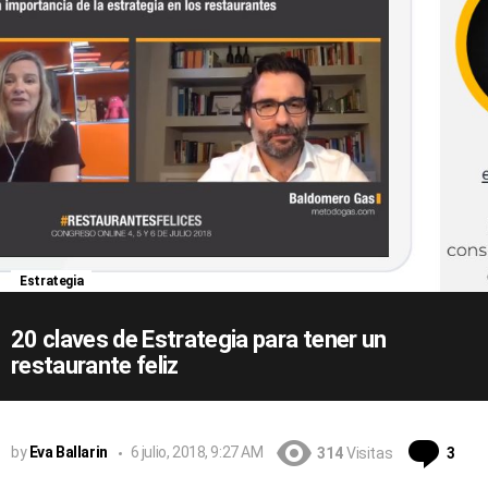
Estrategia
20 claves de Estrategia para tener un
restaurante feliz
Com
by
Eva Ballarin
6 julio, 2018, 9:27 AM
314
Visitas
3