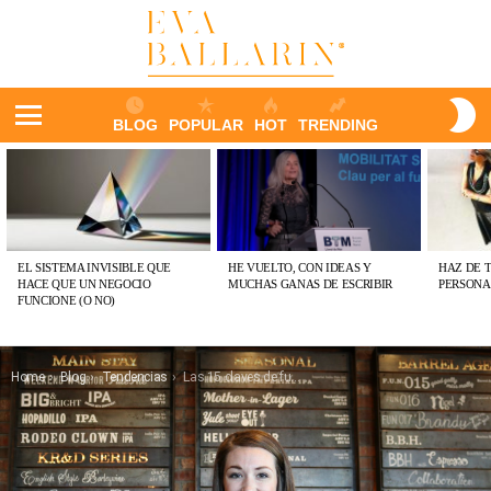
S
BLOG
POPULAR
HOT
TRENDING
S
Menu
ÚLTIMAS
PUBLICACIONES
EL SISTEMA INVISIBLE QUE
HE VUELTO, CON IDEAS Y
HAZ DE 
HACE QUE UN NEGOCIO
MUCHAS GANAS DE ESCRIBIR
PERSONA
FUNCIONE (O NO)
You are here:
Home
Blog
Tendencias
Las 15 claves de futuro del Anuario de Hostelería 2018