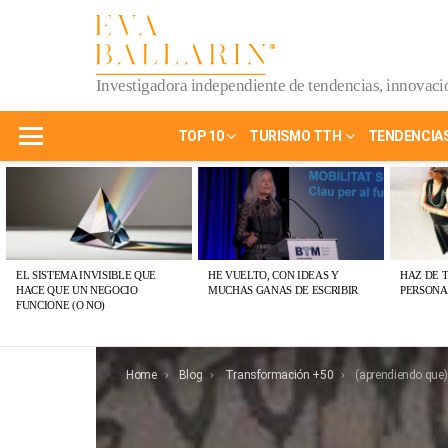
Investigadora independiente de tendencias, innovació
TOP 10
TURISMO TTH
TENDENCIA
Menu
ÚLTIMAS
PUBLICACIONES
EL SISTEMA INVISIBLE QUE
HE VUELTO, CON IDEAS Y
HAZ DE 
HACE QUE UN NEGOCIO
MUCHAS GANAS DE ESCRIBIR
PERSONA
FUNCIONE (O NO)
You are here:
Home
Blog
Transformación +50
(aprendiendo que) Liderar es toma