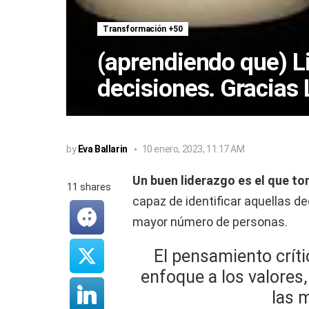
Transformación +50
(aprendiendo que) L
decisiones. Gracias
by
Eva Ballarin
10 enero, 2023, 11:17 AM
Un buen liderazgo es el que to
11
shares
capaz de identificar aquellas d
mayor número de personas.
El pensamiento crític
enfoque a los valores
las 