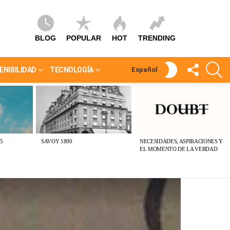
BLOG
POPULAR
HOT
TRENDING
SÍGUEME
S
SWITCH
ENIBILIDAD
TECNOLOGÍA
Español
SKIN
5
SAVOY 1890
NECESIDADES, ASPIRACIONES Y
EL MOMENTO DE LA VERDAD