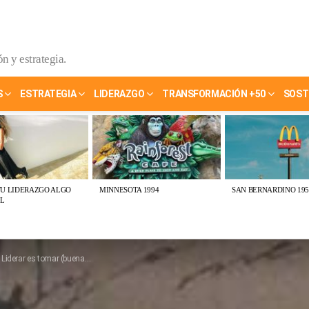
n y estrategia.
S
ESTRATEGIA
LIDERAZGO
TRANSFORMACIÓN +50
SOST
TU LIDERAZGO ALGO
MINNESOTA 1994
SAN BERNARDINO 195
L
r (buenas) decisiones. Gracias LEAD Stanford