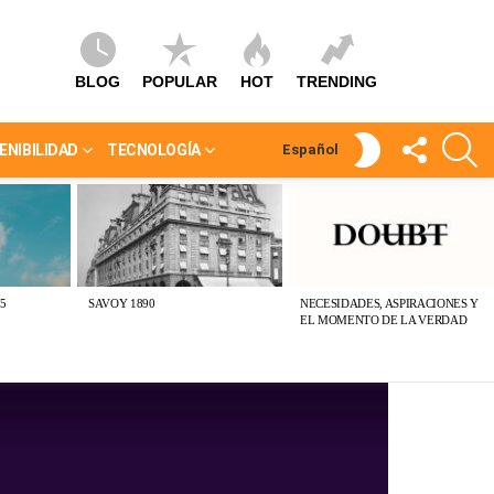
BLOG
POPULAR
HOT
TRENDING
SÍGUEME
S
SWITCH
ENIBILIDAD
TECNOLOGÍA
Español
SKIN
5
SAVOY 1890
NECESIDADES, ASPIRACIONES Y
EL MOMENTO DE LA VERDAD