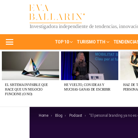
Investigadora independiente de tendencias, innovació
TOP 10
TURISMO TTH
TENDENCIA
Menu
ÚLTIMAS
PUBLICACIONES
EL SISTEMA INVISIBLE QUE
HE VUELTO, CON IDEAS Y
HAZ DE 
HACE QUE UN NEGOCIO
MUCHAS GANAS DE ESCRIBIR
PERSONA
FUNCIONE (O NO)
You are here:
Home
Blog
Podcast
“El personal branding ya no es opcional: 