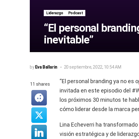
Liderazgo
Podcast
“El personal brandin
inevitable”
by
Eva Ballarin
20 septiembre, 2022, 10:54 AM
“El personal branding ya no es o
11
shares
invitada en este episodio del #
los próximos 30 minutos te hab
cómo liderar desde la marca pe
Lina Echeverri ha transformado
visión estratégica y de liderazg