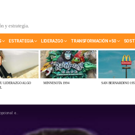
n y estrategia.
S
ESTRATEGIA
LIDERAZGO
TRANSFORMACIÓN +50
SOST
TU LIDERAZGO ALGO
MINNESOTA 1994
SAN BERNARDINO 195
L
es inevitable”