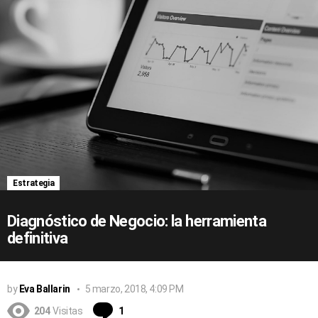
Estrategia
Diagnóstico de Negocio: la herramienta
definitiva
by
Eva Ballarin
5 marzo, 2018, 4:09 PM
Comentario
204
Visitas
1