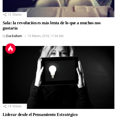
13
Shares
Sala: la revolución es más lenta de lo que a muchos nos
gustaría
by
Eva Ballarin
15 febrero, 2018, 11:06 AM
14
Shares
Liderar desde el Pensamiento Estratégico