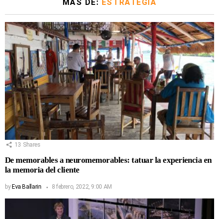
MÁS DE:
ESTRATEGIA
13
Shares
De memorables a neuromemorables: tatuar la experiencia en
la memoria del cliente
by
Eva Ballarin
8 febrero, 2022, 9:00 AM