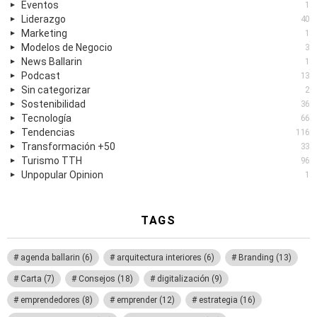
Eventos
1
Liderazgo
40
Marketing
1
Modelos de Negocio
3
News Ballarin
1
Podcast
13
Sin categorizar
2
Sostenibilidad
36
Tecnología
66
Tendencias
116
Transformación +50
33
Turismo TTH
96
Unpopular Opinion
1
TAGS
agenda ballarin
(6)
arquitectura interiores
(6)
Branding
(13)
Carta
(7)
Consejos
(18)
digitalización
(9)
emprendedores
(8)
emprender
(12)
estrategia
(16)