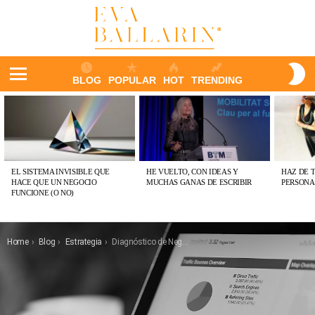
S
BLOG
POPULAR
HOT
TRENDING
S
Menu
ÚLTIMAS
PUBLICACIONES
EL SISTEMA INVISIBLE QUE
HE VUELTO, CON IDEAS Y
HAZ DE 
HACE QUE UN NEGOCIO
MUCHAS GANAS DE ESCRIBIR
PERSONA
FUNCIONE (O NO)
You are here:
Home
Blog
Estrategia
Diagnóstico de Negocio: la herramienta definitiva