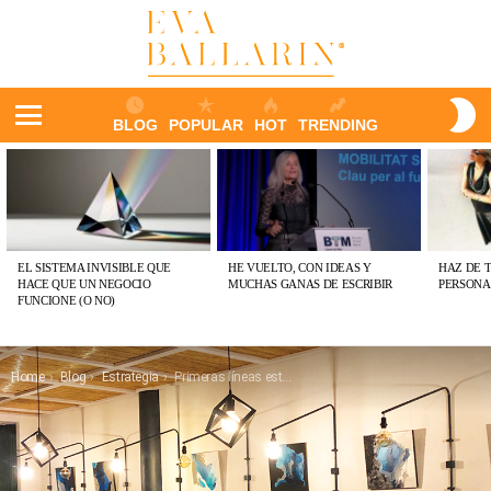
S
BLOG
POPULAR
HOT
TRENDING
S
Menu
ÚLTIMAS
PUBLICACIONES
EL SISTEMA INVISIBLE QUE
HE VUELTO, CON IDEAS Y
HAZ DE 
HACE QUE UN NEGOCIO
MUCHAS GANAS DE ESCRIBIR
PERSONA
FUNCIONE (O NO)
You are here:
Home
Blog
Estrategia
Primeras líneas estratégicas para Acelerar la Curva de Recuperación