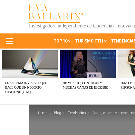
Investigadora independiente de tendencias, innovació
TOP 10
TURISMO TTH
TENDENCIA
Menu
ÚLTIMAS
PUBLICACIONES
EL SISTEMA INVISIBLE QUE
HE VUELTO, CON IDEAS Y
HAZ DE 
HACE QUE UN NEGOCIO
MUCHAS GANAS DE ESCRIBIR
PERSONA
FUNCIONE (O NO)
You are here:
Home
Blog
Tendencias
Salud, calidad y convenienc