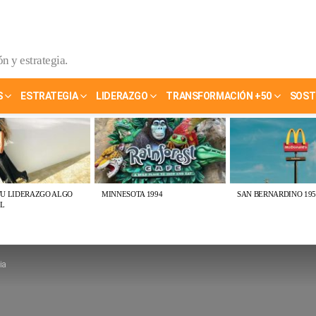
n y estrategia.
S
ESTRATEGIA
LIDERAZGO
TRANSFORMACIÓN +50
SOST
TU LIDERAZGO ALGO
MINNESOTA 1994
SAN BERNARDINO 195
L
ia