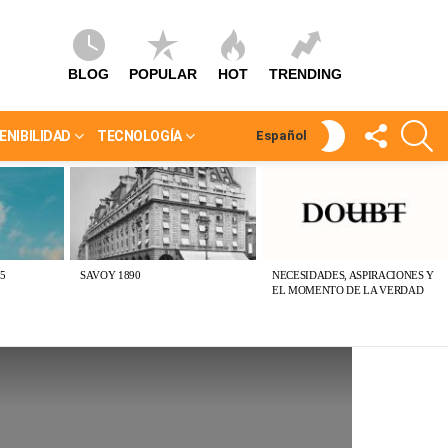
BLOG
POPULAR
HOT
TRENDING
SÍGUEME
S
SWITCH
ENIBILIDAD
TECNOLOGÍA
Español
SKIN
5
SAVOY 1890
NECESIDADES, ASPIRACIONES Y
EL MOMENTO DE LA VERDAD