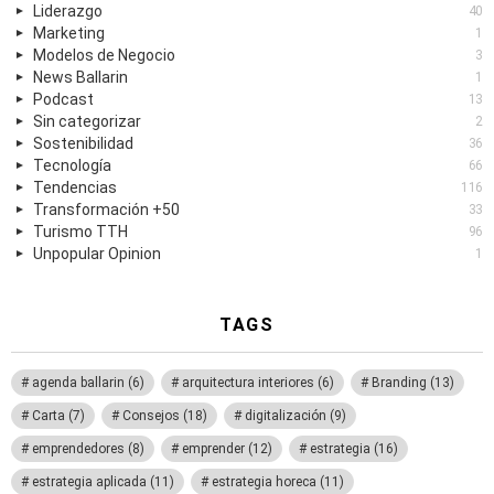
Liderazgo
40
Marketing
1
Modelos de Negocio
3
News Ballarin
1
Podcast
13
Sin categorizar
2
Sostenibilidad
36
Tecnología
66
Tendencias
116
Transformación +50
33
Turismo TTH
96
Unpopular Opinion
1
TAGS
agenda ballarin
(6)
arquitectura interiores
(6)
Branding
(13)
Carta
(7)
Consejos
(18)
digitalización
(9)
emprendedores
(8)
emprender
(12)
estrategia
(16)
estrategia aplicada
(11)
estrategia horeca
(11)