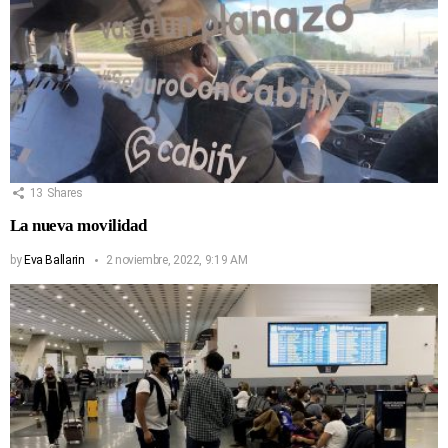
13
Shares
La nueva movilidad
by
Eva Ballarin
2 noviembre, 2022, 9:19 AM