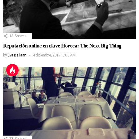
13
Shares
Reputación online en clave Horeca: The Next Big Thing
by
Eva Ballarin
4 diciembre, 2017, 8:00 AM
13
Shares