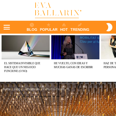
S
BLOG
POPULAR
HOT
TRENDING
S
Menu
ÚLTIMAS
PUBLICACIONES
EL SISTEMA INVISIBLE QUE
HE VUELTO, CON IDEAS Y
HAZ DE 
HACE QUE UN NEGOCIO
MUCHAS GANAS DE ESCRIBIR
PERSONA
FUNCIONE (O NO)
You are here:
Home
Blog
Tendencias
Personalización · Hostelería bonita · EXPERIENCIAS: 3 conceptos para definir los hoteles del futuro