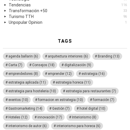
Tendencias
116
Transformación +50
33
Turismo TTH
96
Unpopular Opinion
1
TAGS
agenda ballarin
(6)
arquitectura interiores
(6)
Branding
(13)
Carta
(7)
Consejos
(18)
digitalización
(9)
emprendedores
(8)
emprender
(12)
estrategia
(16)
estrategia aplicada
(11)
estrategia horeca
(11)
estrategia para hosteleria
(10)
estrategia para restaurantes
(7)
eventos
(10)
formacion en estrategia
(10)
formación
(7)
Gastromarketing
(14)
Gestión
(7)
hotel digital
(10)
Hoteles
(12)
innovación
(17)
Interiorismo
(8)
interiorismo de autor
(6)
interiorismo para horeca
(6)