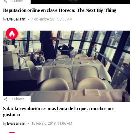
13
Shares
Reputación online en clave Horeca: The Next Big Thing
by
Eva Ballarin
4 diciembre, 2017, 8:00 AM
13
Shares
Sala: la revolución es más lenta de lo que a muchos nos
gustaría
by
Eva Ballarin
15 febrero, 2018, 11:06 AM