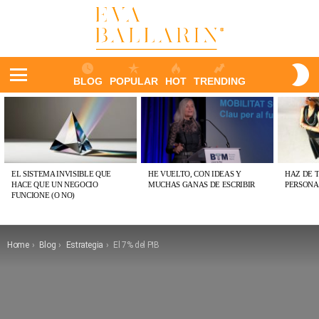
S
BLOG
POPULAR
HOT
TRENDING
S
Menu
ÚLTIMAS
PUBLICACIONES
EL SISTEMA INVISIBLE QUE
HE VUELTO, CON IDEAS Y
HAZ DE 
HACE QUE UN NEGOCIO
MUCHAS GANAS DE ESCRIBIR
PERSONA
FUNCIONE (O NO)
You are here:
Home
Blog
Estrategia
El 7% del PIB