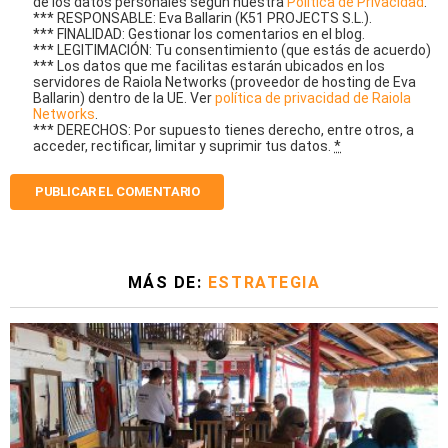
de los datos personales según nuestra
Política de Privacidad
.
*** RESPONSABLE: Eva Ballarin (K51 PROJECTS S.L.).
*** FINALIDAD: Gestionar los comentarios en el blog.
*** LEGITIMACIÓN: Tu consentimiento (que estás de acuerdo)
*** Los datos que me facilitas estarán ubicados en los
servidores de Raiola Networks (proveedor de hosting de Eva
Ballarin) dentro de la UE. Ver
política de privacidad de Raiola
Networks
.
*** DERECHOS: Por supuesto tienes derecho, entre otros, a
acceder, rectificar, limitar y suprimir tus datos.
*
MÁS DE:
ESTRATEGIA