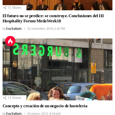
13
Shares
El futuro no se predice: se construye. Conclusiones del III
Hospitality Forum MedaWeek18
by
Eva Ballarin
23 noviembre, 2018, 6:02 PM
14
Shares
Concepto y creación de un negocio de hostelería
by
Eva Ballarin
24 marzo, 2015, 8:44 AM