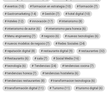
eventos
(10)
formacion en estrategia
(10)
formación
(7)
Gastromarketing
(14)
Gestión
(7)
hotel digital
(10)
Hoteles
(12)
innovación
(17)
Interiorismo
(8)
interiorismo de autor
(6)
interiorismo para horeca
(6)
Menu engineering
(7)
negocio
(6)
nuevas tecnologías
(6)
nuevos modelos de negocio
(7)
Redes Sociales
(24)
reputación digital
(8)
restaurante digital
(9)
restaurantes
(32)
Restaurants
(6)
sala
(7)
Social Media
(16)
tecnología
(6)
Tendencias
(24)
tendencias cocina
(7)
tendencias horeca
(7)
tendencias hosteleria
(6)
tendencias restaurantes
(8)
transformacion tecnologica
(6)
transformación digital
(11)
Turismo
(11)
turismo digital
(6)