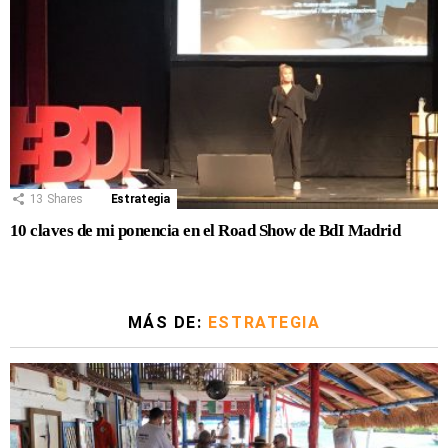
13
Shares
Estrategia
10 claves de mi ponencia en el Road Show de BdI Madrid
MÁS DE:
ESTRATEGIA