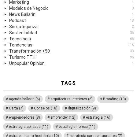
Marketing
1
Modelos de Negocio
3
News Ballarin
1
Podcast
13
Sin categorizar
2
Sostenibilidad
36
Tecnología
66
Tendencias
116
Transformación +50
33
Turismo TTH
96
Unpopular Opinion
1
TAGS
agenda ballarin
(6)
arquitectura interiores
(6)
Branding
(13)
Carta
(7)
Consejos
(18)
digitalización
(9)
emprendedores
(8)
emprender
(12)
estrategia
(16)
estrategia aplicada
(11)
estrategia horeca
(11)
estrategia para hosteleria
(10)
estrategia para restaurantes
(7)