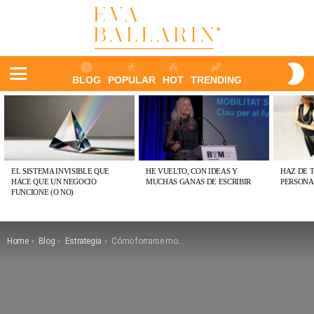
S
BLOG
POPULAR
HOT
TRENDING
S
Menu
ÚLTIMAS
PUBLICACIONES
EL SISTEMA INVISIBLE QUE
HE VUELTO, CON IDEAS Y
HAZ DE 
HACE QUE UN NEGOCIO
MUCHAS GANAS DE ESCRIBIR
PERSONA
FUNCIONE (O NO)
You are here:
Home
Blog
Estrategia
Cómo forrarse montando un restaurante