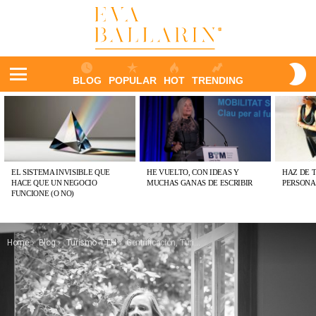
S
BLOG
POPULAR
HOT
TRENDING
S
Menu
ÚLTIMAS
PUBLICACIONES
EL SISTEMA INVISIBLE QUE
HE VUELTO, CON IDEAS Y
HAZ DE 
HACE QUE UN NEGOCIO
MUCHAS GANAS DE ESCRIBIR
PERSONA
FUNCIONE (O NO)
You are here:
Home
Blog
Turismo TTH
Gentrificación, Turismo y Hostelería: TRES ejes de debate