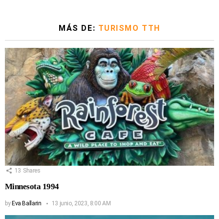
MÁS DE:
TURISMO TTH
13
Shares
Minnesota 1994
by
Eva Ballarin
13 junio, 2023, 8:00 AM