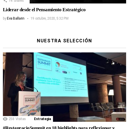
14
Shares
Liderar desde el Pensamiento Estratégico
by
Eva Ballarin
19 octubre, 2020, 5:32 PM
NUESTRA SELECCIÓN
258
Visitas
Estrategia
#RestauracioSummit en 18 highlights para reflexionar y