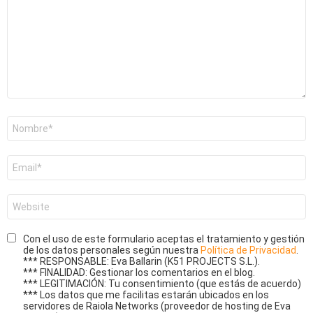
Nombre
*
Correo
electrónico
*
Web
Con el uso de este formulario aceptas el tratamiento y gestión
de los datos personales según nuestra
Política de Privacidad
.
*** RESPONSABLE: Eva Ballarin (K51 PROJECTS S.L.).
*** FINALIDAD: Gestionar los comentarios en el blog.
*** LEGITIMACIÓN: Tu consentimiento (que estás de acuerdo)
*** Los datos que me facilitas estarán ubicados en los
servidores de Raiola Networks (proveedor de hosting de Eva