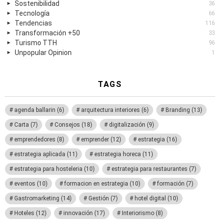
Sostenibilidad
36
Tecnología
66
Tendencias
116
Transformación +50
33
Turismo TTH
96
Unpopular Opinion
1
TAGS
agenda ballarin
(6)
arquitectura interiores
(6)
Branding
(13)
Carta
(7)
Consejos
(18)
digitalización
(9)
emprendedores
(8)
emprender
(12)
estrategia
(16)
estrategia aplicada
(11)
estrategia horeca
(11)
estrategia para hosteleria
(10)
estrategia para restaurantes
(7)
eventos
(10)
formacion en estrategia
(10)
formación
(7)
Gastromarketing
(14)
Gestión
(7)
hotel digital
(10)
Hoteles
(12)
innovación
(17)
Interiorismo
(8)