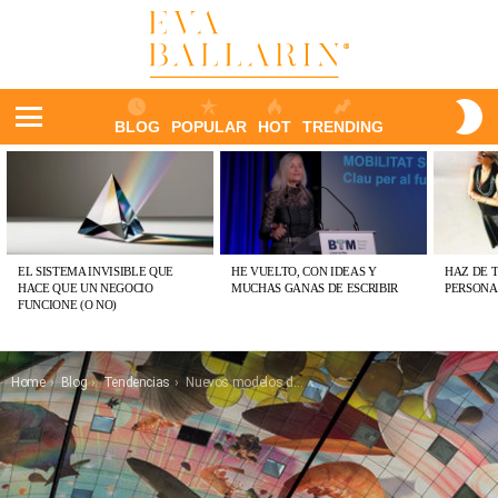
S
BLOG
POPULAR
HOT
TRENDING
S
Menu
ÚLTIMAS
PUBLICACIONES
EL SISTEMA INVISIBLE QUE
HE VUELTO, CON IDEAS Y
HAZ DE 
HACE QUE UN NEGOCIO
MUCHAS GANAS DE ESCRIBIR
PERSONA
FUNCIONE (O NO)
You are here:
Home
Blog
Tendencias
Nuevos modelos de negocio (1)