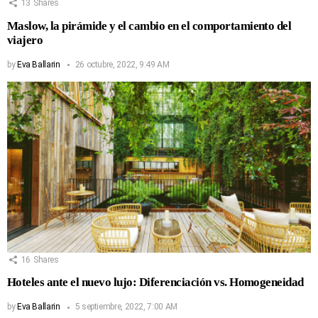
13
Shares
Maslow, la pirámide y el cambio en el comportamiento del
viajero
by
Eva Ballarin
26 octubre, 2022, 9:49 AM
16
Shares
Hoteles ante el nuevo lujo: Diferenciación vs. Homogeneidad
by
Eva Ballarin
5 septiembre, 2022, 7:00 AM