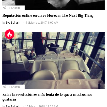
13
Shares
Reputación online en clave Horeca: The Next Big Thing
by
Eva Ballarin
4 diciembre, 2017, 8:00 AM
13
Shares
Sala: la revolución es más lenta de lo que a muchos nos
gustaría
by
Eva Ballarin
15 febrero, 2018, 11:06 AM