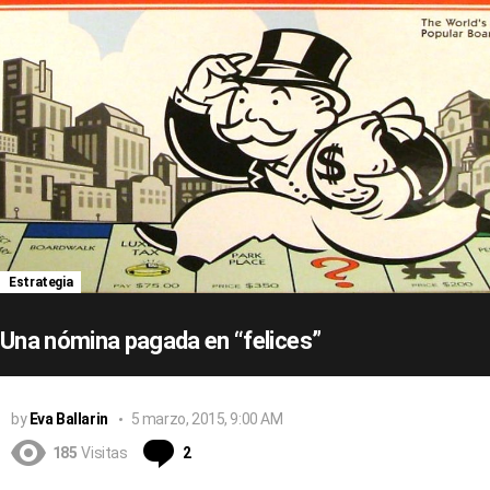
Estrategia
Una nómina pagada en “felices”
by
Eva Ballarin
5 marzo, 2015, 9:00 AM
Comentarios
185
Visitas
2