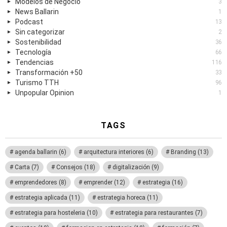
Modelos de Negocio
3
News Ballarin
1
Podcast
13
Sin categorizar
2
Sostenibilidad
36
Tecnología
66
Tendencias
116
Transformación +50
33
Turismo TTH
96
Unpopular Opinion
1
TAGS
agenda ballarin
(6)
arquitectura interiores
(6)
Branding
(13)
Carta
(7)
Consejos
(18)
digitalización
(9)
emprendedores
(8)
emprender
(12)
estrategia
(16)
estrategia aplicada
(11)
estrategia horeca
(11)
estrategia para hosteleria
(10)
estrategia para restaurantes
(7)