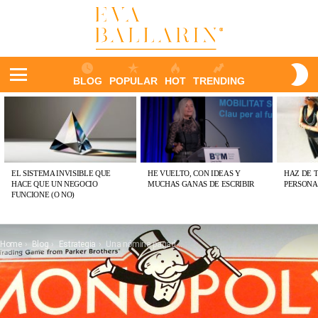
S
BLOG
POPULAR
HOT
TRENDING
S
Menu
ÚLTIMAS
PUBLICACIONES
EL SISTEMA INVISIBLE QUE
HE VUELTO, CON IDEAS Y
HAZ DE 
HACE QUE UN NEGOCIO
MUCHAS GANAS DE ESCRIBIR
PERSONA
FUNCIONE (O NO)
You are here:
Home
Blog
Estrategia
Una nómina pagada en “felices”