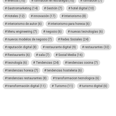
eventos
(10)
formacion en estrategia
(10)
formación
(7)
Gastromarketing
(14)
Gestión
(7)
hotel digital
(10)
Hoteles
(12)
innovación
(17)
Interiorismo
(8)
interiorismo de autor
(6)
interiorismo para horeca
(6)
Menu engineering
(7)
negocio
(6)
nuevas tecnologías
(6)
nuevos modelos de negocio
(7)
Redes Sociales
(24)
reputación digital
(8)
restaurante digital
(9)
restaurantes
(32)
Restaurants
(6)
sala
(7)
Social Media
(16)
tecnología
(6)
Tendencias
(24)
tendencias cocina
(7)
tendencias horeca
(7)
tendencias hosteleria
(6)
tendencias restaurantes
(8)
transformacion tecnologica
(6)
transformación digital
(11)
Turismo
(11)
turismo digital
(6)