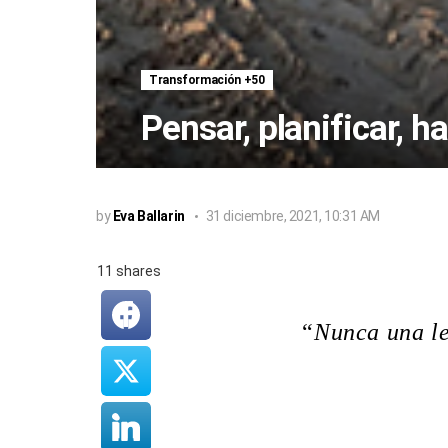
Transformación +50
Pensar, planificar, 
by
Eva Ballarin
31 diciembre, 2021, 10:31 AM
11
shares
“
Nunca una le