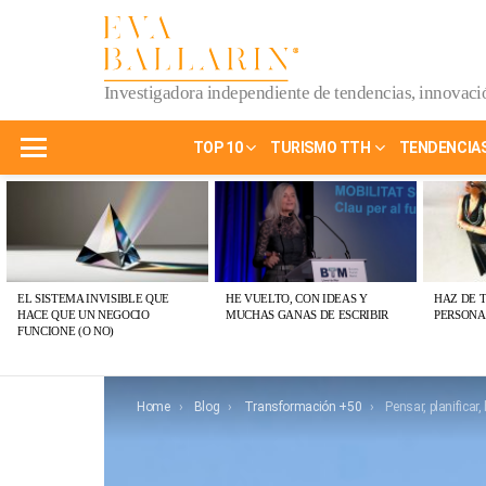
Investigadora independiente de tendencias, innovació
TOP 10
TURISMO TTH
TENDENCIA
Menu
ÚLTIMAS
PUBLICACIONES
EL SISTEMA INVISIBLE QUE
HE VUELTO, CON IDEAS Y
HAZ DE 
HACE QUE UN NEGOCIO
MUCHAS GANAS DE ESCRIBIR
PERSONA
FUNCIONE (O NO)
You are here:
Home
Blog
Transformación +50
Pensar, planificar