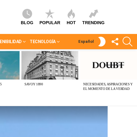
BLOG
POPULAR
HOT
TRENDING
SÍGUEME
S
SWITCH
ENIBILIDAD
TECNOLOGÍA
Español
SKIN
5
SAVOY 1890
NECESIDADES, ASPIRACIONES Y
EL MOMENTO DE LA VERDAD