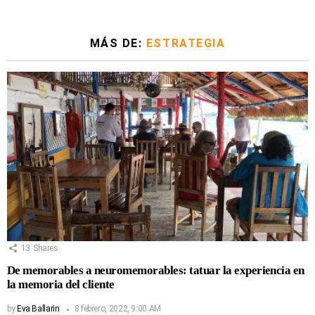
MÁS DE:
ESTRATEGIA
13
Shares
De memorables a neuromemorables: tatuar la experiencia en
la memoria del cliente
by
Eva Ballarin
8 febrero, 2022, 9:00 AM