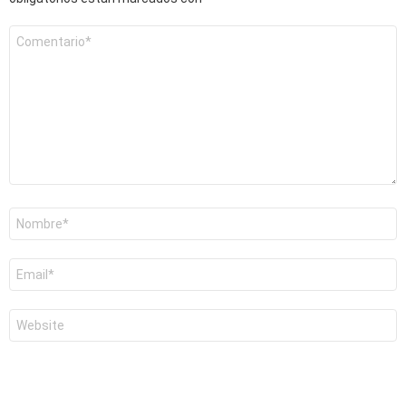
Comentario
*
Nombre
*
Correo
electrónico
*
Web
Con el uso de este formulario aceptas el tratamiento y gestión
de los datos personales según nuestra
Política de Privacidad
.
*** RESPONSABLE: Eva Ballarin (K51 PROJECTS S.L.).