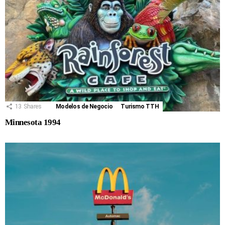
13
Shares
Modelos de Negocio
Turismo TTH
Minnesota 1994