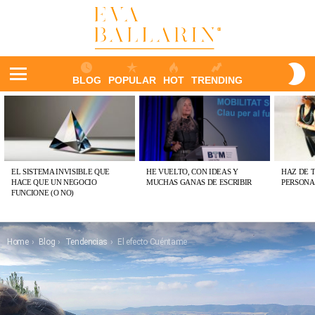
S
BLOG
POPULAR
HOT
TRENDING
S
Menu
ÚLTIMAS
PUBLICACIONES
EL SISTEMA INVISIBLE QUE
HE VUELTO, CON IDEAS Y
HAZ DE 
HACE QUE UN NEGOCIO
MUCHAS GANAS DE ESCRIBIR
PERSONA
FUNCIONE (O NO)
You are here:
Home
Blog
Tendencias
El efecto Cuéntame