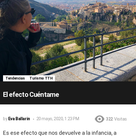
Tendencias
Turismo TTH
El efecto Cuéntame
by
Eva Ballarin
20 mayo, 2020, 1:23 PM
322
Visitas
Es ese efecto que nos devuelve a la infancia, a