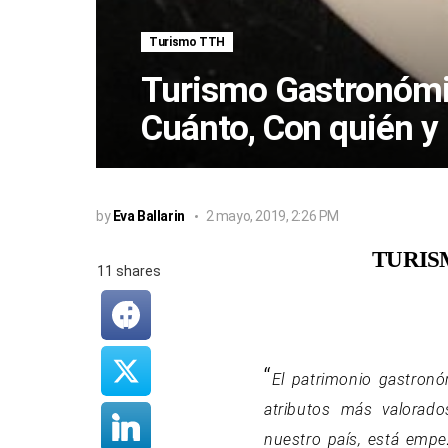
Turismo TTH
Turismo Gastronómi
Cuánto, Con quién y
by
Eva Ballarin
2 mayo, 2019, 2:26 PM
TURIS
11
shares
“
El patrimonio gastron
atributos más valorado
nuestro país, está empez