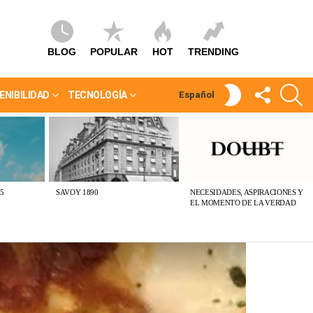
BLOG
POPULAR
HOT
TRENDING
SÍGUEME
S
SWITCH
ENIBILIDAD
TECNOLOGÍA
Español
SKIN
5
SAVOY 1890
NECESIDADES, ASPIRACIONES Y
EL MOMENTO DE LA VERDAD