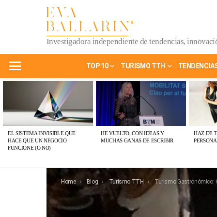
Investigadora independiente de tendencias, innovació
TOP 10
TURISMO TTH
TENDENCIA
Menu
ÚLTIMAS
PUBLICACIONES
EL SISTEMA INVISIBLE QUE
HE VUELTO, CON IDEAS Y
HAZ DE 
HACE QUE UN NEGOCIO
MUCHAS GANAS DE ESCRIBIR
PERSONA
FUNCIONE (O NO)
You are here:
Home
Blog
Turismo TTH
Turismo Gastronómico: Quién, Cuándo, Dónde