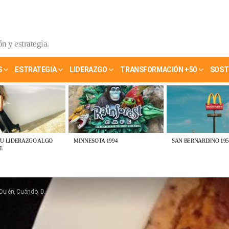
n y estrategia.
S
ESTRATEGIA
LIDERAZGO
TRANSFORMACIÓN +50
SOST
TU LIDERAZGO ALGO
MINNESOTA 1994
SAN BERNARDINO 195
L
, Cuánto, Con quién y Por qué