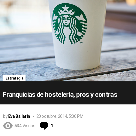
Estrategia
Franquicias de hostelería, pros y contras
by
Eva Ballarin
20 octubre, 2014, 5:00 PM
Comentario
534
Visitas
1