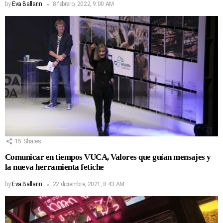
by
Eva Ballarin
8 febrero, 2022, 9:00 AM
15
Shares
Comunicar en tiempos VUCA, Valores que guían mensajes y
la nueva herramienta fetiche
by
Eva Ballarin
22 diciembre, 2021, 8:43 AM