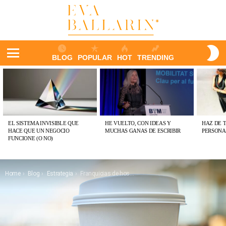
S
BLOG
POPULAR
HOT
TRENDING
S
Menu
ÚLTIMAS
PUBLICACIONES
EL SISTEMA INVISIBLE QUE
HE VUELTO, CON IDEAS Y
HAZ DE 
HACE QUE UN NEGOCIO
MUCHAS GANAS DE ESCRIBIR
PERSONA
FUNCIONE (O NO)
You are here:
Home
Blog
Estrategia
Franquicias de hostelería, pros y contras