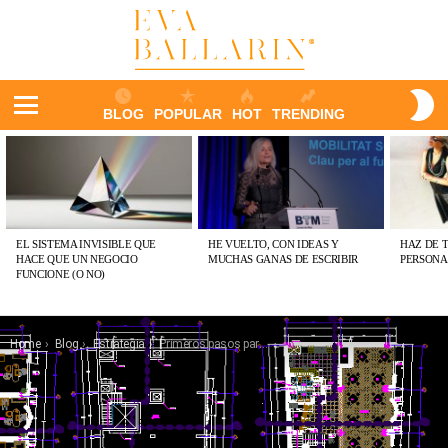
S
BLOG
POPULAR
HOT
TRENDING
S
Menu
ÚLTIMAS
PUBLICACIONES
EL SISTEMA INVISIBLE QUE
HE VUELTO, CON IDEAS Y
HAZ DE 
HACE QUE UN NEGOCIO
MUCHAS GANAS DE ESCRIBIR
PERSONA
FUNCIONE (O NO)
You are here:
Home
Blog
Estrategia
Primeros pasos para emprender en hostelería