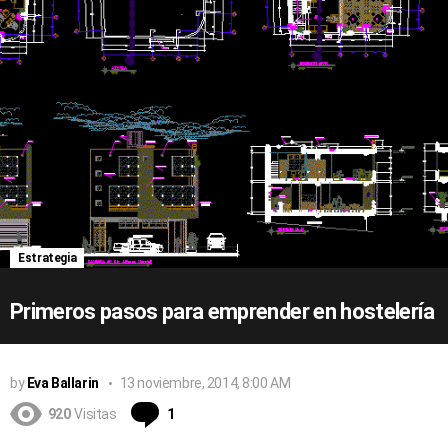
Estrategia
Primeros pasos para emprender en hostelería
by
Eva Ballarin
13 noviembre, 2014, 8:00 AM
Comentario
920
Visitas
1