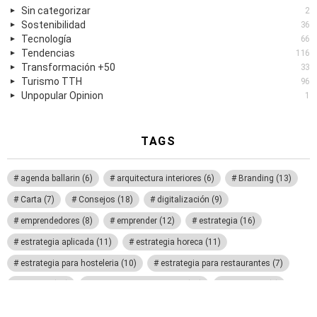
Sin categorizar
2
Sostenibilidad
36
Tecnología
66
Tendencias
116
Transformación +50
33
Turismo TTH
96
Unpopular Opinion
1
TAGS
agenda ballarin
(6)
arquitectura interiores
(6)
Branding
(13)
Carta
(7)
Consejos
(18)
digitalización
(9)
emprendedores
(8)
emprender
(12)
estrategia
(16)
estrategia aplicada
(11)
estrategia horeca
(11)
estrategia para hosteleria
(10)
estrategia para restaurantes
(7)
eventos
(10)
formacion en estrategia
(10)
formación
(7)
Gastromarketing
(14)
Gestión
(7)
hotel digital
(10)