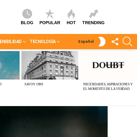
BLOG
POPULAR
HOT
TRENDING
SÍGUEME
S
SWITCH
ENIBILIDAD
TECNOLOGÍA
Español
SKIN
5
SAVOY 1890
NECESIDADES, ASPIRACIONES Y
EL MOMENTO DE LA VERDAD