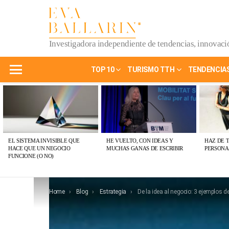
Investigadora independiente de tendencias, innovació
TOP 10
TURISMO TTH
TENDENCIA
Menu
ÚLTIMAS
PUBLICACIONES
EL SISTEMA INVISIBLE QUE
HE VUELTO, CON IDEAS Y
HAZ DE 
HACE QUE UN NEGOCIO
MUCHAS GANAS DE ESCRIBIR
PERSONA
FUNCIONE (O NO)
You are here:
Home
Blog
Estrategia
De la idea al negocio: 3 ejemplos de idea d