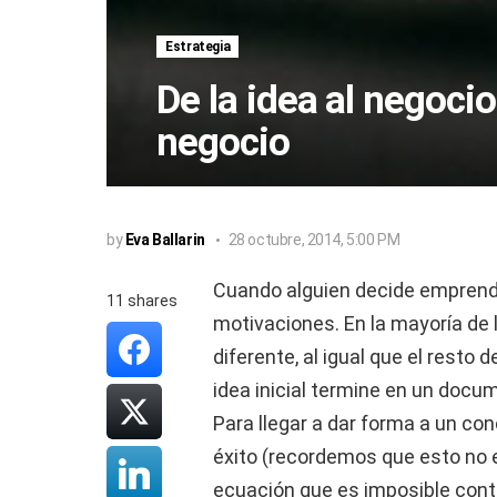
Estrategia
De la idea al negoci
negocio
by
Eva Ballarin
28 octubre, 2014, 5:00 PM
Cuando alguien decide emprende
11
shares
motivaciones. En la mayoría de 
diferente, al igual que el rest
idea inicial termine en un docu
Para llegar a dar forma a un co
éxito (recordemos que esto no e
ecuación que es imposible contr