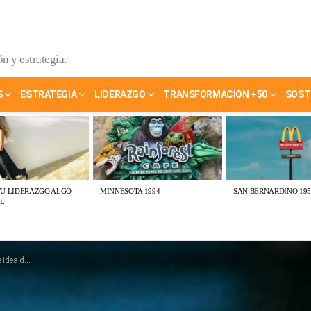
n y estrategia.
S
ESTRATEGIA
LIDERAZGO
TRANSFORMACIÓN +50
SOST
TU LIDERAZGO ALGO
MINNESOTA 1994
SAN BERNARDINO 195
L
e negocio