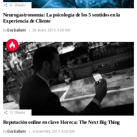
31
Shares
Neurogastronomía: La psicología de los 5 sentidos en la
Experiencia de Cliente
by
Eva Ballarin
28 enero, 2019, 9:00 AM
13
Shares
Reputación online en clave Horeca: The Next Big Thing
by
Eva Ballarin
4 diciembre, 2017, 8:00 AM