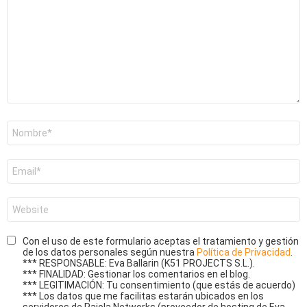
Nombre
*
Correo
electrónico
*
Web
Con el uso de este formulario aceptas el tratamiento y gestión
de los datos personales según nuestra
Política de Privacidad
.
*** RESPONSABLE: Eva Ballarin (K51 PROJECTS S.L.).
*** FINALIDAD: Gestionar los comentarios en el blog.
*** LEGITIMACIÓN: Tu consentimiento (que estás de acuerdo)
*** Los datos que me facilitas estarán ubicados en los
servidores de Raiola Networks (proveedor de hosting de Eva