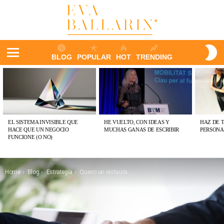
S
BLOG
POPULAR
HOT
TRENDING
S
Menu
ÚLTIMAS
PUBLICACIONES
EL SISTEMA INVISIBLE QUE
HE VUELTO, CON IDEAS Y
HAZ DE 
HACE QUE UN NEGOCIO
MUCHAS GANAS DE ESCRIBIR
PERSONA
FUNCIONE (O NO)
You are here:
Home
Blog
Estrategia
Quiero un restaurante ¿traspaso o empezar desde cero?