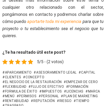
Si deseas más información sobre este tema o
cualquier otro relacionado con el sector,
pongámonos en contacto y podremos charlar sobre
cómo puedo
aportarte toda mi experiencia
para que tu
proyecto o tu establecimiento sea el negocio que tu
quieres
.
¿Te ha resultado útil este post?
5/5 - (2 votos)
APARCAMIENTO
ASESORAMIENTO LEGAL
CAPITAL
CLIENTES
CONCEPTO
EL NEGOCIO DE LA RESTAURACIÓN
EMPEZAR DE CERO
FLEXIBILIDAD
FLUJO DE EFECTIVO
FORMACIÓN
FORMULA DE ÉXITO
IMPUESTOS
LICENCIAS
MARCA
MENÚ
PERMISOS
PERSONAL
PLAN DE MARKETING
RENTABILIDAD
REPUTACIÓN
RIESGO
TIEMPO
TRASPASO