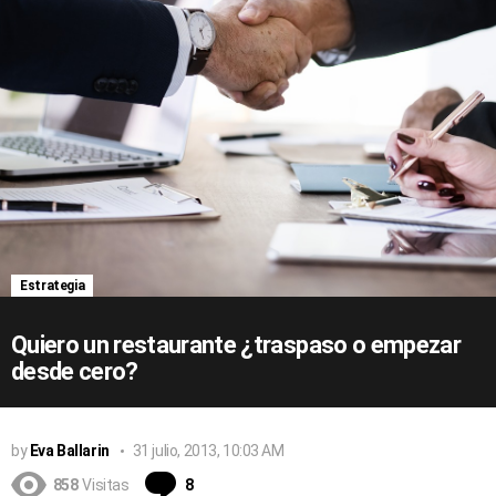
Estrategia
Quiero un restaurante ¿traspaso o empezar
desde cero?
by
Eva Ballarin
31 julio, 2013, 10:03 AM
Comentarios
858
Visitas
8