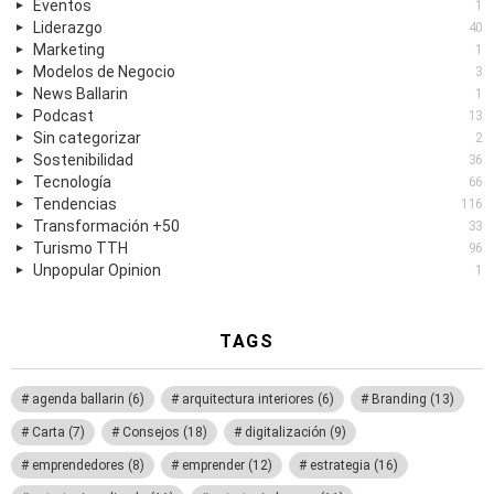
Eventos
1
Liderazgo
40
Marketing
1
Modelos de Negocio
3
News Ballarin
1
Podcast
13
Sin categorizar
2
Sostenibilidad
36
Tecnología
66
Tendencias
116
Transformación +50
33
Turismo TTH
96
Unpopular Opinion
1
TAGS
agenda ballarin
(6)
arquitectura interiores
(6)
Branding
(13)
Carta
(7)
Consejos
(18)
digitalización
(9)
emprendedores
(8)
emprender
(12)
estrategia
(16)