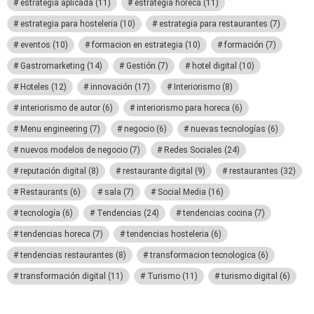
estrategia aplicada
(11)
estrategia horeca
(11)
estrategia para hosteleria
(10)
estrategia para restaurantes
(7)
eventos
(10)
formacion en estrategia
(10)
formación
(7)
Gastromarketing
(14)
Gestión
(7)
hotel digital
(10)
Hoteles
(12)
innovación
(17)
Interiorismo
(8)
interiorismo de autor
(6)
interiorismo para horeca
(6)
Menu engineering
(7)
negocio
(6)
nuevas tecnologías
(6)
nuevos modelos de negocio
(7)
Redes Sociales
(24)
reputación digital
(8)
restaurante digital
(9)
restaurantes
(32)
Restaurants
(6)
sala
(7)
Social Media
(16)
tecnología
(6)
Tendencias
(24)
tendencias cocina
(7)
tendencias horeca
(7)
tendencias hosteleria
(6)
tendencias restaurantes
(8)
transformacion tecnologica
(6)
transformación digital
(11)
Turismo
(11)
turismo digital
(6)