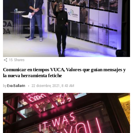
15
Shares
Comunicar en tiempos VUCA, Valores que guían mensajes y
la nueva herramienta fetiche
by
Eva Ballarin
22 diciembre, 2021, 8:43 AM