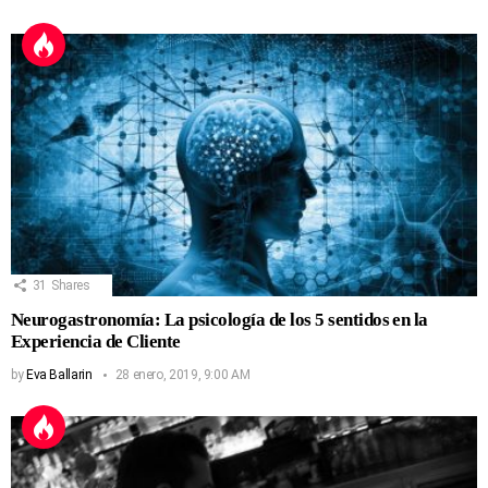
31
Shares
Neurogastronomía: La psicología de los 5 sentidos en la
Experiencia de Cliente
by
Eva Ballarin
28 enero, 2019, 9:00 AM