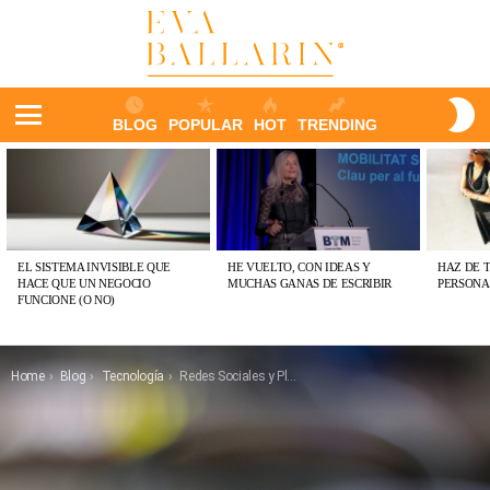
S
BLOG
POPULAR
HOT
TRENDING
S
Menu
ÚLTIMAS
PUBLICACIONES
EL SISTEMA INVISIBLE QUE
HE VUELTO, CON IDEAS Y
HAZ DE 
HACE QUE UN NEGOCIO
MUCHAS GANAS DE ESCRIBIR
PERSONA
FUNCIONE (O NO)
You are here:
Home
Blog
Tecnología
Redes Sociales y Plataformas Colaborativas: El matrimonio perfecto para un nuevo modelo de negocio