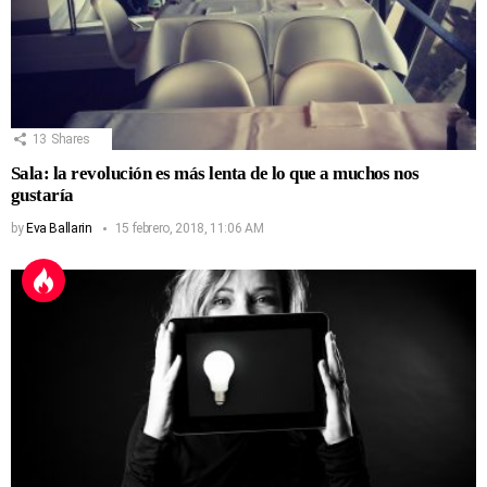
13
Shares
Sala: la revolución es más lenta de lo que a muchos nos
gustaría
by
Eva Ballarin
15 febrero, 2018, 11:06 AM