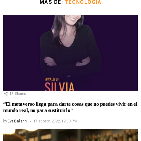
MÁS DE:
TECNOLOGÍA
13
Shares
“El metaverso llega para darte cosas que no puedes vivir en el
mundo real, no para sustituirlo”
by
Eva Ballarin
17 agosto, 2022, 12:00 PM