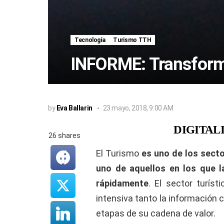
Tecnología
Turismo TTH
INFORME: Transforma
by
Eva Ballarin
23 mayo, 2018, 9:00 AM
DIGITAL
26
shares
El Turismo
es uno de los sect
uno de aquellos en los que l
rápidamente
. El sector turís
intensiva tanto la información
etapas de su cadena de valor.