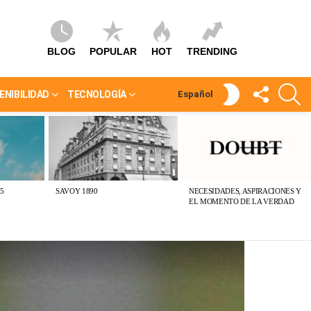
BLOG
POPULAR
HOT
TRENDING
SÍGUEME
S
SWITCH
ENIBILIDAD
TECNOLOGÍA
Español
SKIN
5
SAVOY 1890
NECESIDADES, ASPIRACIONES Y
EL MOMENTO DE LA VERDAD