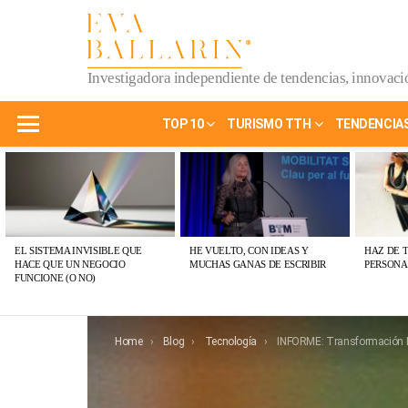
Investigadora independiente de tendencias, innovació
TOP 10
TURISMO TTH
TENDENCIA
Menu
ÚLTIMAS
PUBLICACIONES
EL SISTEMA INVISIBLE QUE
HE VUELTO, CON IDEAS Y
HAZ DE 
HACE QUE UN NEGOCIO
MUCHAS GANAS DE ESCRIBIR
PERSONA
FUNCIONE (O NO)
You are here:
Home
Blog
Tecnología
INFORME: Transformación Digit