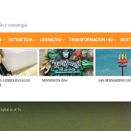
n y estrategia.
S
ESTRATEGIA
LIDERAZGO
TRANSFORMACIÓN +50
SOST
TU LIDERAZGO ALGO
MINNESOTA 1994
SAN BERNARDINO 195
L
al en el Turismo