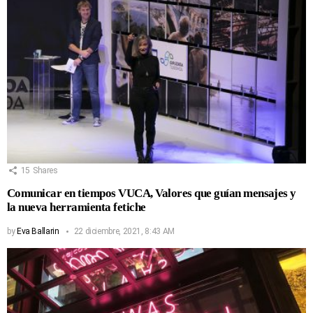
15
Shares
Comunicar en tiempos VUCA, Valores que guían mensajes y
la nueva herramienta fetiche
by
Eva Ballarin
22 diciembre, 2021, 8:43 AM