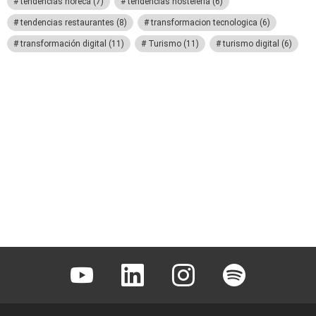
tendencias horeca
(7)
tendencias hosteleria
(6)
tendencias restaurantes
(8)
transformacion tecnologica
(6)
transformación digital
(11)
Turismo
(11)
turismo digital
(6)
Youtube
Linkedin
Instagram
Spotify