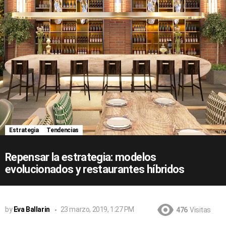
Estrategia
Tendencias
Repensar la estrategia: modelos
evolucionados y restaurantes híbridos
by
Eva Ballarin
23 marzo, 2019, 1:27 PM
476
Visitas