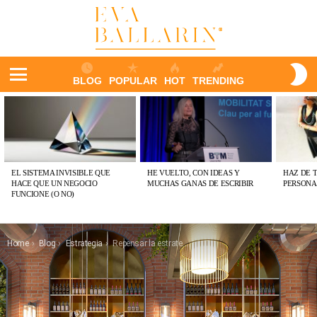
S
BLOG
POPULAR
HOT
TRENDING
S
Menu
ÚLTIMAS
PUBLICACIONES
EL SISTEMA INVISIBLE QUE
HE VUELTO, CON IDEAS Y
HAZ DE 
HACE QUE UN NEGOCIO
MUCHAS GANAS DE ESCRIBIR
PERSONA
FUNCIONE (O NO)
You are here:
Home
Blog
Estrategia
Repensar la estrategia: modelos evolucionados y restaurantes híbridos