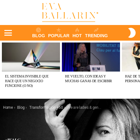
S
BLOG
POPULAR
HOT
TRENDING
S
Menu
ÚLTIMAS
PUBLICACIONES
EL SISTEMA INVISIBLE QUE
HE VUELTO, CON IDEAS Y
HAZ DE 
HACE QUE UN NEGOCIO
MUCHAS GANAS DE ESCRIBIR
PERSONA
FUNCIONE (O NO)
You are here:
Home
Blog
Transformación +50
We are ladies & gentlemen: where knowledge meets happiness